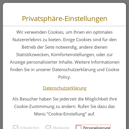
Zum “Inhalt dieser Seite” springen [AK + 0]
Zum Menü “Produkte” springen [AK + 1]
Zum Menü “Über uns / Service” springen [AK + 2]
Zu “Shop-Menüs” springen [AK + 3]
Zum "Barrierefreiheits-Menü" springen [AK + 4]
Zu den “Fusszeilen-Informationen” springen [AK + 5]
Toggle 
Produktsuche
Privatsphäre-Einstellungen
Ensbona® Aloe Vera
Wir verwenden Cookies, um Ihnen ein optimales
Gel
Nutzererlebnis zu bieten. Einige Cookies sind für den
Betrieb der Seite notwendig, andere dienen
Statistikzwecken, Komforteinstellungen, oder zur
PZN: 4741673
Anzeige personalisierter Inhalte. Weitere Informationen
finden Sie in unserer Datenschutzerklärung und Cookie
Policy.
Datenschutzerklärung
Als Besucher haben Sie jederzeit die Möglichkeit ihre
Cookie-Zustimmung zu ändern. Rufen Sie dazu das
Menü "Cookie-Einstellung" auf.
Erforderlich
Marketing
Personalisierung