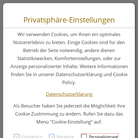
Zum “Inhalt dieser Seite” springen [AK + 0]
Zum Menü “Produkte” springen [AK + 1]
Zum Menü “Über uns / Service” springen [AK + 2]
Zu “Shop-Menüs” springen [AK + 3]
Zum "Barrierefreiheits-Menü" springen [AK + 4]
Zu den “Fusszeilen-Informationen” springen [AK + 5]
Toggle 
Produktsuche
Privatsphäre-Einstellungen
Erste Hilfe
Wir verwenden Cookies, um Ihnen ein optimales
Notfallbeatmungstuch
Nutzererlebnis zu bieten. Einige Cookies sind für den
Betrieb der Seite notwendig, andere dienen
Einmal W4620 1st
Statistikzwecken, Komforteinstellungen, oder zur
Anzeige personalisierter Inhalte. Weitere Informationen
finden Sie in unserer Datenschutzerklärung und Cookie
PZN: 4757852
Policy.
Datenschutzerklärung
Als Besucher haben Sie jederzeit die Möglichkeit ihre
Cookie-Zustimmung zu ändern. Rufen Sie dazu das
Menü "Cookie-Einstellung" auf.
Erforderlich
Marketing
Personalisierung