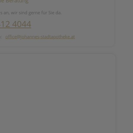
he Beratung
s an, wir sind gerne für Sie da.
412 4044
n:
office@johannes-stadtapotheke.at