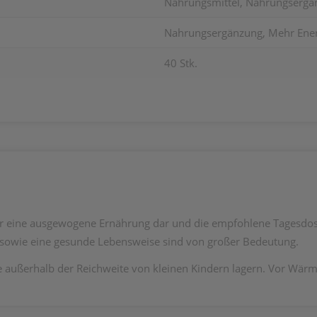
Nahrungsmittel, Nahrungsergän
Nahrungsergänzung, Mehr Energ
40 Stk.
ür eine ausgewogene Ernährung dar und die empfohlene Tagesdosis
owie eine gesunde Lebensweise sind von großer Bedeutung.
e außerhalb der Reichweite von kleinen Kindern lagern. Vor Wärm