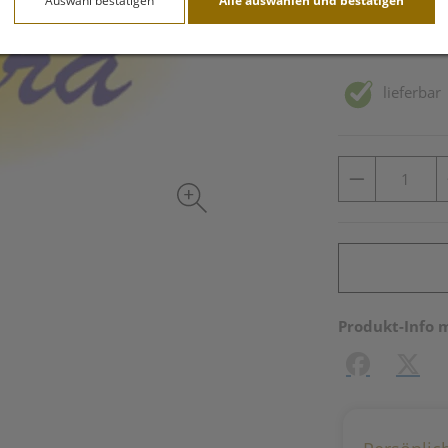
Auswahl bestätigen
Alle auswählen und bestätigen
inkl. 10% MwSt.
lieferbar
Produkt-Info 
Facebook
X (#[c