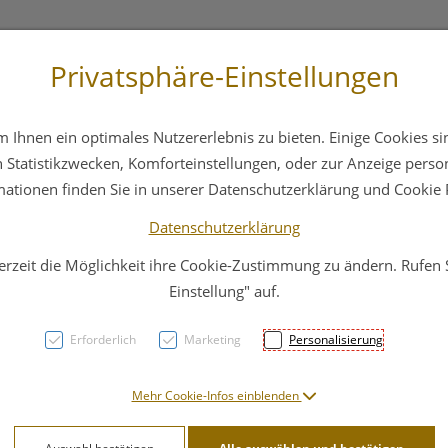
Privatsphäre-Einstellungen
st
+43 6412 4044
Service
Bereitschaftsdienst
Ihnen ein optimales Nutzererlebnis zu bieten. Einige Cookies sin
ika
Hautpflege
Familie
Nahrungsergänzung
Statistikzwecken, Komforteinstellungen, oder zur Anzeige persona
mationen finden Sie in unserer Datenschutzerklärung und Cookie P
Datenschutzerklärung
erzeit die Möglichkeit ihre Cookie-Zustimmung zu ändern. Rufen
Espar
Einstellung" auf.
Erforderlich
Marketing
Personalisierung
PZN: 3016970
50,91 E
Mehr Cookie-Infos einblenden
40 Stk. / Einheit