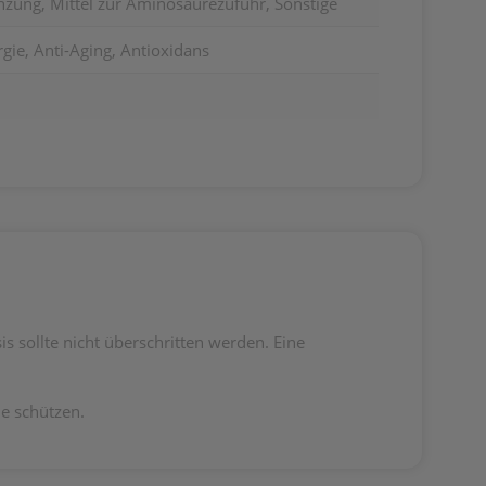
zung, Mittel zur Aminosäurezufuhr, Sonstige
ie, Anti-Aging, Antioxidans
 sollte nicht überschritten werden. Eine
e schützen.