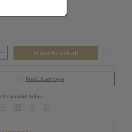
In den Warenkorb
Produktanfrage
mit Freunden teilen
reator\plugin\share\core\structs\SocialSharingServiceSettings]:fo
Pinterest
LinkedIn
Xing
WhatsApp (#[creator\plugin\share\core\st