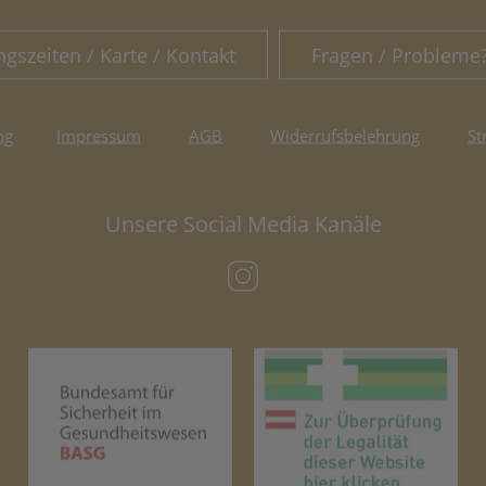
ngszeiten / Karte / Kontakt
Fragen / Probleme
ng
Impressum
AGB
Widerrufsbelehrung
St
Unsere Social Media Kanäle
(öffnet in neuem Tab)
(öffnet in neuem Tab)
(öf