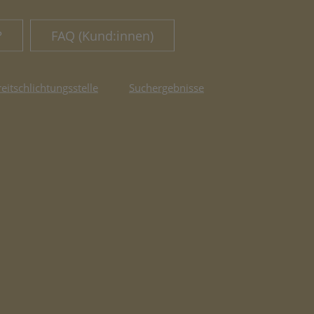
?
FAQ (Kund:innen)
reitschlichtungsstelle
Suchergebnisse
fnet in neuem Tab)