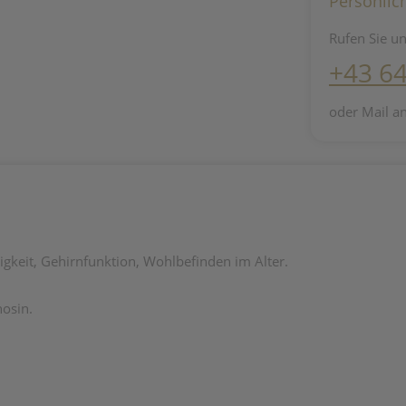
Persönlic
Rufen Sie un
+43 6
oder Mail a
higkeit, Gehirnfunktion, Wohlbefinden im Alter.
osin.