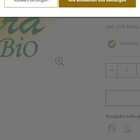
Auswahl bestätigen
Alle auswählen und bestätigen
150 g / Einheit
inkl. 10% MwSt.
lieferbar
Produkt-Info 
Facebook
X (#[c