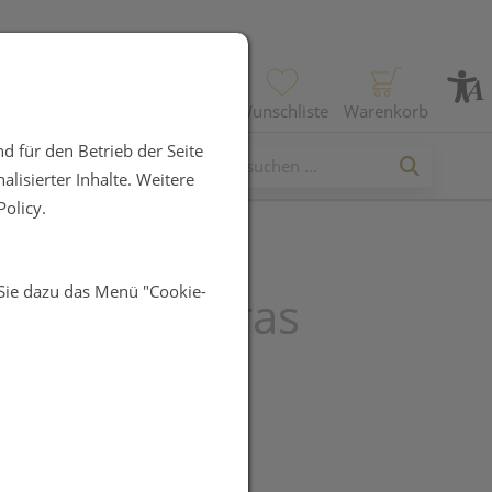
Profil
Wunschliste
Warenkorb
d für den Betrieb der Seite
lisierter Inhalte. Weitere
olicy.
 Sie dazu das Menü "Cookie-
a Gerstengras
r Bio
UR