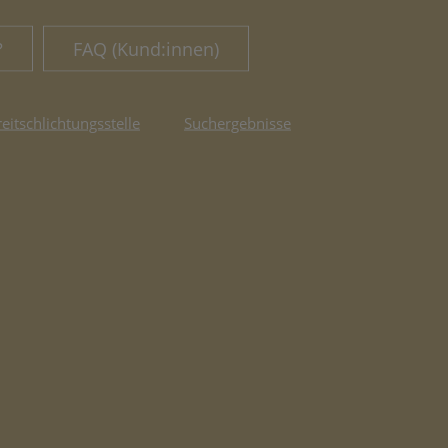
?
FAQ (Kund:innen)
reitschlichtungsstelle
Suchergebnisse
fnet in neuem Tab)