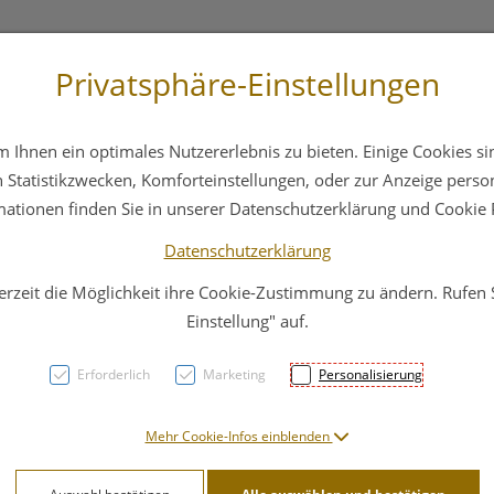
Privatsphäre-Einstellungen
3 6412 4044
Service
Bereitschaftsdienst
Ihnen ein optimales Nutzererlebnis zu bieten. Einige Cookies sin
ika
Hautpflege
Familie
Nahrungsergänzung
Statistikzwecken, Komforteinstellungen, oder zur Anzeige persona
mationen finden Sie in unserer Datenschutzerklärung und Cookie P
Datenschutzerklärung
erzeit die Möglichkeit ihre Cookie-Zustimmung zu ändern. Rufen
Espar
Einstellung" auf.
Pulve
Erforderlich
Marketing
Personalisierung
PZN: 4759472
Mehr Cookie-Infos einblenden
20,51 E