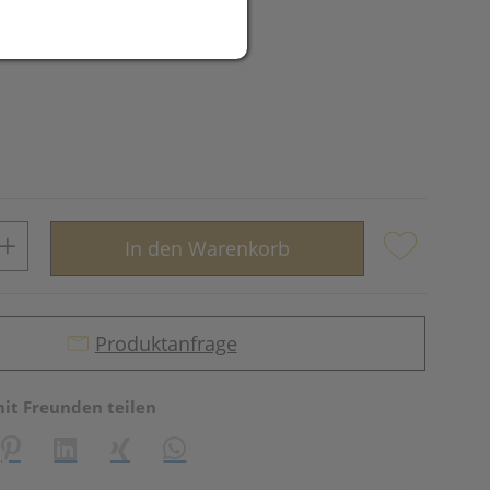
In den Warenkorb
Produktanfrage
mit Freunden teilen
reator\plugin\share\core\structs\SocialSharingServiceSettings]:fo
Pinterest
LinkedIn
Xing
WhatsApp (#[creator\plugin\share\core\st