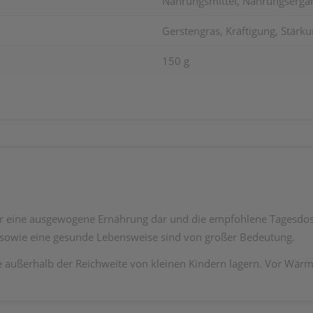
Nahrungsmittel, Nahrungsergän
Gerstengras, Kräftigung, Stärkun
150 g
ür eine ausgewogene Ernährung dar und die empfohlene Tagesdosis
owie eine gesunde Lebensweise sind von großer Bedeutung.
e außerhalb der Reichweite von kleinen Kindern lagern. Vor Wärm