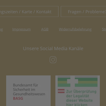
ngszeiten / Karte / Kontakt
Fragen / Probleme
ng
Impressum
AGB
Widerrufsbelehrung
St
Unsere Social Media Kanäle
(öffnet in neuem Tab)
(öffnet in neuem Tab)
(öf