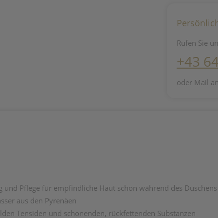
Persönlic
Rufen Sie un
+43 6
oder Mail a
g und Pflege
für empfindliche Haut
schon während des Duschens
sser
aus den Pyrenäen
lden Tensiden und schonenden, rückfettenden Substanzen