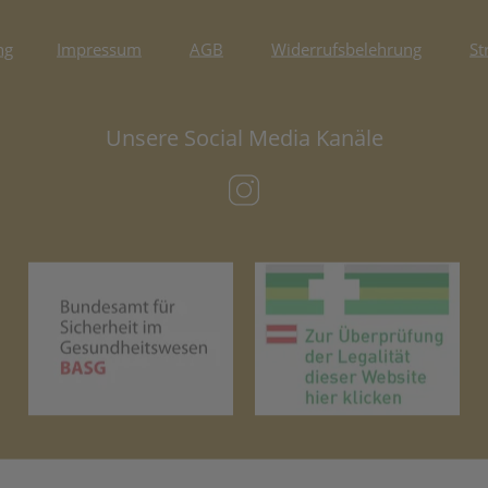
ng
Impressum
AGB
Widerrufsbelehrung
St
Unsere Social Media Kanäle
(öffnet in neuem Tab)
(öffnet in neuem Tab)
(öf