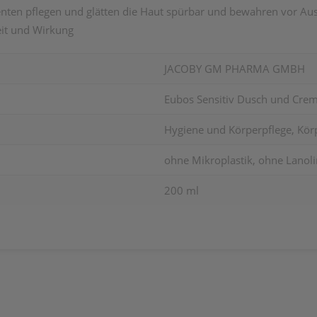
enten
pflegen und glätten
die Haut spürbar und
bewahren vor Au
eit und Wirkung
JACOBY GM PHARMA GMBH
Eubos Sensitiv Dusch und Cre
Hygiene und Körperpflege, Kör
ohne Mikroplastik, ohne Lanoli
200 ml