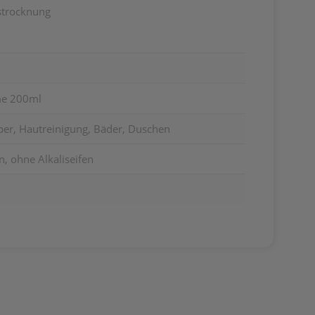
strocknung
me 200ml
per, Hautreinigung, Bäder, Duschen
n, ohne Alkaliseifen