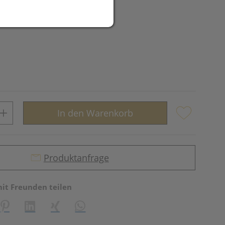
In den Warenkorb
Produktanfrage
mit Freunden teilen
reator\plugin\share\core\structs\SocialSharingServiceSettings]:fo
Pinterest
LinkedIn
Xing
WhatsApp (#[creator\plugin\share\core\st