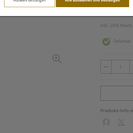
Auswahl bestätigen
Alle auswählen und bestätigen
200 ml / Einheit
inkl. 20% MwSt.
lieferbar
Produkt-Info 
Facebook
X (#[c