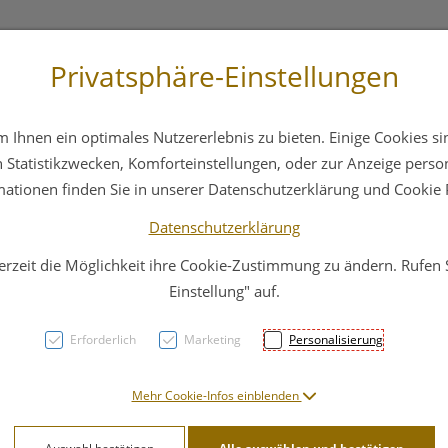
Privatsphäre-Einstellungen
st
+43 6412 4044
Service
Bereitschaftsdienst
Ihnen ein optimales Nutzererlebnis zu bieten. Einige Cookies sin
ika
Hautpflege
Familie
Nahrungsergänzung
Statistikzwecken, Komforteinstellungen, oder zur Anzeige persona
mationen finden Sie in unserer Datenschutzerklärung und Cookie P
Datenschutzerklärung
erzeit die Möglichkeit ihre Cookie-Zustimmung zu ändern. Rufen
Eubos
Einstellung" auf.
und 
Erforderlich
Marketing
Personalisierung
PZN: 1733259
Mehr Cookie-Infos einblenden
11,99 E