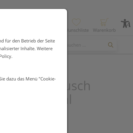
Profil
Wunschliste
Warenkorb
d für den Betrieb der Seite
lisierter Inhalte. Weitere
olicy.
 Sie dazu das Menü "Cookie-
 Sensitiv Dusch
Creme 200ml
UR