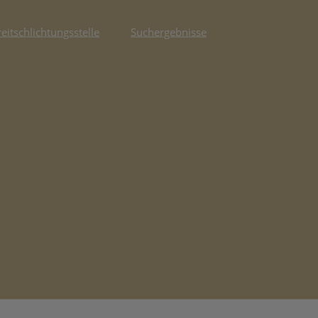
reitschlichtungsstelle
Suchergebnisse
fnet in neuem Tab)