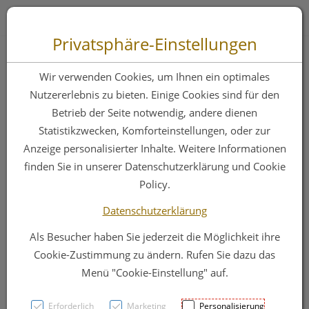
Zum “Inhalt dieser Seite” springen [AK + 0]
Zum Menü “Produkte” springen [AK + 1]
Zum Menü “Über uns / Service” springen [AK + 2]
Zu “Shop-Menüs” springen [AK + 3]
Zum "Barrierefreiheits-Menü" springen [AK + 4]
Zu den “Fusszeilen-Informationen” springen [AK + 5]
Toggle 
Produktsuche
Privatsphäre-Einstellungen
Eucerin Hyaluron-
Wir verwenden Cookies, um Ihnen ein optimales
Filler + Elasticity
Nutzererlebnis zu bieten. Einige Cookies sind für den
Betrieb der Seite notwendig, andere dienen
Tagespflege LSF30,
Statistikzwecken, Komforteinstellungen, oder zur
50ml
Anzeige personalisierter Inhalte. Weitere Informationen
finden Sie in unserer Datenschutzerklärung und Cookie
Policy.
PZN: 5304348
Datenschutzerklärung
Als Besucher haben Sie jederzeit die Möglichkeit ihre
Cookie-Zustimmung zu ändern. Rufen Sie dazu das
Menü "Cookie-Einstellung" auf.
Erforderlich
Marketing
Personalisierung