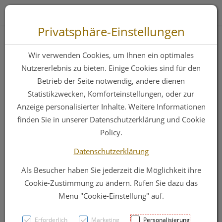
Zum “Inhalt dieser Seite” springen [AK + 0]
Zum Menü “Produkte” springen [AK + 1]
Zum Menü “Über uns / Service” springen [AK + 2]
Zu “Shop-Menüs” springen [AK + 3]
Zum "Barrierefreiheits-Menü" springen [AK + 4]
Zu den “Fusszeilen-Informationen” springen [AK + 5]
Toggle 
Produktsuche
Privatsphäre-Einstellungen
Fenchel ganz bitter
Wir verwenden Cookies, um Ihnen ein optimales
Nutzererlebnis zu bieten. Einige Cookies sind für den
Betrieb der Seite notwendig, andere dienen
PZN: 4791406
Statistikzwecken, Komforteinstellungen, oder zur
Anzeige personalisierter Inhalte. Weitere Informationen
finden Sie in unserer Datenschutzerklärung und Cookie
Policy.
Datenschutzerklärung
Als Besucher haben Sie jederzeit die Möglichkeit ihre
Cookie-Zustimmung zu ändern. Rufen Sie dazu das
Menü "Cookie-Einstellung" auf.
Erforderlich
Marketing
Personalisierung