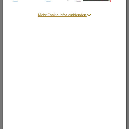
Mehr Cookie-Infos einblenden
Symbolbild(er)
3,95 EUR
10 Stk. / Einheit
inkl. 20% MwSt.
lieferbar