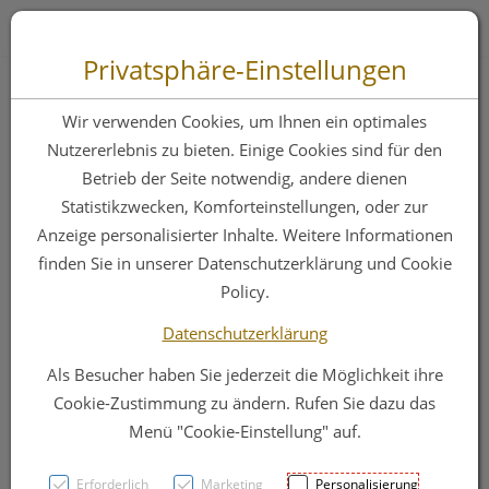
Zum “Inhalt dieser Seite” springen [AK + 0]
Zum Menü “Produkte” springen [AK + 1]
Zum Menü “Über uns / Service” springen [AK + 2]
Zu “Shop-Menüs” springen [AK + 3]
Zum "Barrierefreiheits-Menü" springen [AK + 4]
Zu den “Fusszeilen-Informationen” springen [AK + 5]
Toggle 
Produktsuche
Privatsphäre-Einstellungen
Fingerverbaende
Wir verwenden Cookies, um Ihnen ein optimales
Aluderm-aluplast
Nutzererlebnis zu bieten. Einige Cookies sind für den
Betrieb der Seite notwendig, andere dienen
Elastisch Kuppen
Statistikzwecken, Komforteinstellungen, oder zur
10st
Anzeige personalisierter Inhalte. Weitere Informationen
finden Sie in unserer Datenschutzerklärung und Cookie
Policy.
PZN: 1381234
Datenschutzerklärung
Als Besucher haben Sie jederzeit die Möglichkeit ihre
Cookie-Zustimmung zu ändern. Rufen Sie dazu das
Menü "Cookie-Einstellung" auf.
Erforderlich
Marketing
Personalisierung