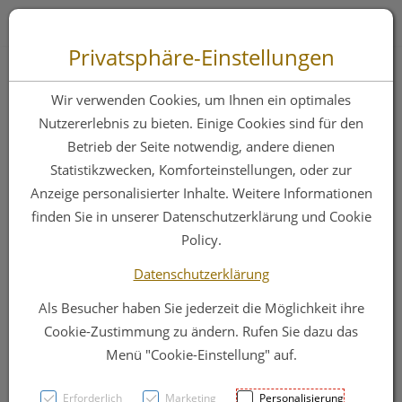
Zum “Inhalt dieser Seite” springen [AK + 0]
Zum Menü “Produkte” springen [AK + 1]
Zum Menü “Über uns / Service” springen [AK + 2]
Zu “Shop-Menüs” springen [AK + 3]
Zum "Barrierefreiheits-Menü" springen [AK + 4]
Zu den “Fusszeilen-Informationen” springen [AK + 5]
Toggle 
Produktsuche
Privatsphäre-Einstellungen
Fixierbinden
Wir verwenden Cookies, um Ihnen ein optimales
Fixomull/stretch/leukopl
Nutzererlebnis zu bieten. Einige Cookies sind für den
Betrieb der Seite notwendig, andere dienen
Fixierverband
Statistikzwecken, Komforteinstellungen, oder zur
2mx10cm 7999205
Anzeige personalisierter Inhalte. Weitere Informationen
finden Sie in unserer Datenschutzerklärung und Cookie
1st
Policy.
Datenschutzerklärung
PZN: 4746765
Als Besucher haben Sie jederzeit die Möglichkeit ihre
Cookie-Zustimmung zu ändern. Rufen Sie dazu das
Menü "Cookie-Einstellung" auf.
Erforderlich
Marketing
Personalisierung