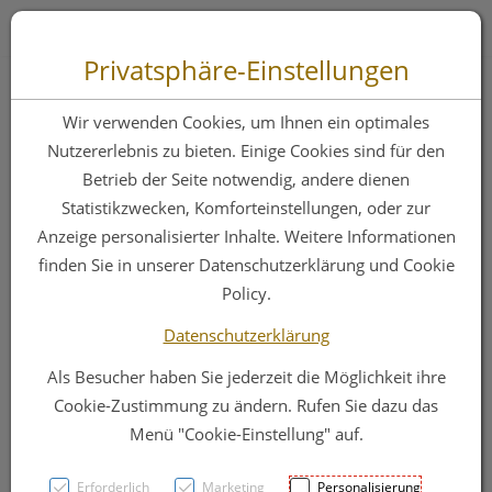
Zum “Inhalt dieser Seite” springen [AK + 0]
Zum Menü “Produkte” springen [AK + 1]
Zum Menü “Über uns / Service” springen [AK + 2]
Zu “Shop-Menüs” springen [AK + 3]
Zum "Barrierefreiheits-Menü" springen [AK + 4]
Zu den “Fusszeilen-Informationen” springen [AK + 5]
Toggle 
Produktsuche
Privatsphäre-Einstellungen
Fixierpflaster
Wir verwenden Cookies, um Ihnen ein optimales
Omnifix Elastic
Nutzererlebnis zu bieten. Einige Cookies sind für den
Betrieb der Seite notwendig, andere dienen
Fixiervlies 10mx
Statistikzwecken, Komforteinstellungen, oder zur
2,5cm Ro 2st
Anzeige personalisierter Inhalte. Weitere Informationen
finden Sie in unserer Datenschutzerklärung und Cookie
Policy.
PZN: 3094444
Datenschutzerklärung
Als Besucher haben Sie jederzeit die Möglichkeit ihre
Cookie-Zustimmung zu ändern. Rufen Sie dazu das
Menü "Cookie-Einstellung" auf.
Erforderlich
Marketing
Personalisierung