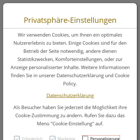
Zum “Inhalt dieser Seite” springen [AK + 0]
Zum Menü “Produkte” springen [AK + 1]
Zum Menü “Über uns / Service” springen [AK + 2]
Zu “Shop-Menüs” springen [AK + 3]
Zum "Barrierefreiheits-Menü" springen [AK + 4]
Zu den “Fusszeilen-Informationen” springen [AK + 5]
Toggle 
Produktsuche
Privatsphäre-Einstellungen
Fixierverband Mefix
Wir verwenden Cookies, um Ihnen ein optimales
5mx 10cm 1st
Nutzererlebnis zu bieten. Einige Cookies sind für den
Betrieb der Seite notwendig, andere dienen
Statistikzwecken, Komforteinstellungen, oder zur
PZN: 3322678
Anzeige personalisierter Inhalte. Weitere Informationen
finden Sie in unserer Datenschutzerklärung und Cookie
Policy.
Datenschutzerklärung
Als Besucher haben Sie jederzeit die Möglichkeit ihre
Cookie-Zustimmung zu ändern. Rufen Sie dazu das
Menü "Cookie-Einstellung" auf.
Erforderlich
Marketing
Personalisierung