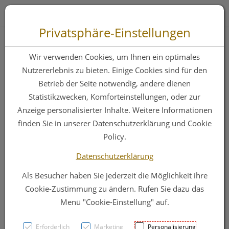
Zum “Inhalt dieser Seite” springen [AK + 0]
Zum Menü “Produkte” springen [AK + 1]
Zum Menü “Über uns / Service” springen [AK + 2]
Zu “Shop-Menüs” springen [AK + 3]
Zum "Barrierefreiheits-Menü" springen [AK + 4]
Zu den “Fusszeilen-Informationen” springen [AK + 5]
Toggle 
Produktsuche
Privatsphäre-Einstellungen
Flocare Bolus
Wir verwenden Cookies, um Ihnen ein optimales
Adapter Cross Spike
Nutzererlebnis zu bieten. Einige Cookies sind für den
Betrieb der Seite notwendig, andere dienen
58974 30st
Statistikzwecken, Komforteinstellungen, oder zur
Anzeige personalisierter Inhalte. Weitere Informationen
finden Sie in unserer Datenschutzerklärung und Cookie
PZN: 4610020
Policy.
Datenschutzerklärung
Als Besucher haben Sie jederzeit die Möglichkeit ihre
Cookie-Zustimmung zu ändern. Rufen Sie dazu das
Menü "Cookie-Einstellung" auf.
Erforderlich
Marketing
Personalisierung