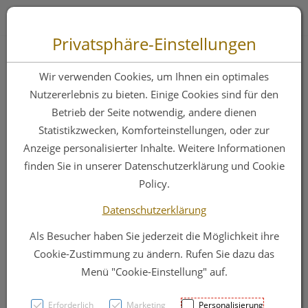
Zum “Inhalt dieser Seite” springen [AK + 0]
Zum Menü “Produkte” springen [AK + 1]
Zum Menü “Über uns / Service” springen [AK + 2]
Zu “Shop-Menüs” springen [AK + 3]
Zum "Barrierefreiheits-Menü" springen [AK + 4]
Zu den “Fusszeilen-Informationen” springen [AK + 5]
Toggle 
Produktsuche
Privatsphäre-Einstellungen
FreeBalance
Wir verwenden Cookies, um Ihnen ein optimales
Löwenzahn-
Nutzererlebnis zu bieten. Einige Cookies sind für den
Betrieb der Seite notwendig, andere dienen
Brennnessel
Statistikzwecken, Komforteinstellungen, oder zur
Anzeige personalisierter Inhalte. Weitere Informationen
finden Sie in unserer Datenschutzerklärung und Cookie
PZN: 4600079
Policy.
Datenschutzerklärung
Als Besucher haben Sie jederzeit die Möglichkeit ihre
Cookie-Zustimmung zu ändern. Rufen Sie dazu das
Menü "Cookie-Einstellung" auf.
Erforderlich
Marketing
Personalisierung