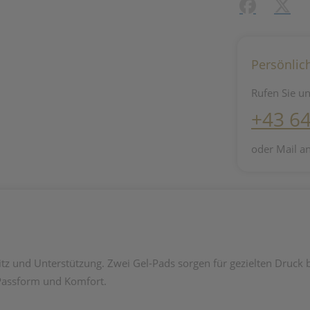
Facebook
X (#[c
Persönlic
Rufen Sie un
+43 6
oder Mail a
z und Unterstützung. Zwei Gel-Pads sorgen für gezielten Druck
 Passform und Komfort.