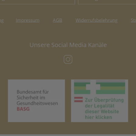
ng
Impressum
AGB
Widerrufsbelehrung
St
Unsere Social Media Kanäle
(öffnet in neuem Tab)
(öffnet in neuem Tab)
(öf