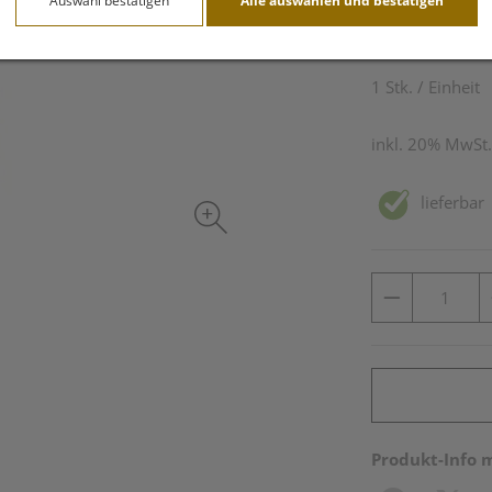
Auswahl bestätigen
Alle auswählen und bestätigen
23,15 E
1 Stk. / Einheit
inkl. 20% MwSt.
lieferbar
Produkt-Info 