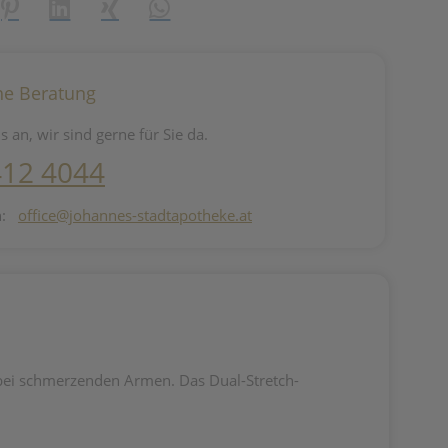
reator\plugin\share\core\structs\SocialSharingServiceSettings]:fo
Pinterest
LinkedIn
Xing
WhatsApp (#[creator\plugin\share\core\st
he Beratung
s an, wir sind gerne für Sie da.
412 4044
n:
office@johannes-stadtapotheke.at
 bei schmerzenden Armen. Das Dual-Stretch-