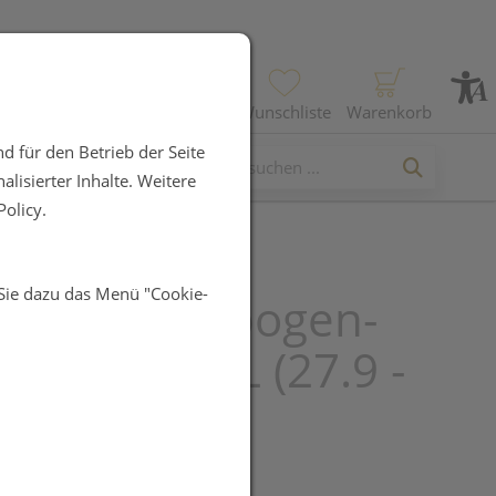
Profil
Wunschliste
Warenkorb
d für den Betrieb der Seite
lisierter Inhalte. Weitere
olicy.
 Sie dazu das Menü "Cookie-
RO™ Ellenbogen-
ge 47863, L (27.9 -
cm)