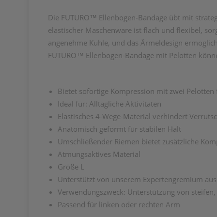
Die FUTURO™ Ellenbogen-Bandage übt mit strategis
elastischer Maschenware ist flach und flexibel, so
angenehme Kühle, und das Ärmeldesign ermöglicht
FUTURO™ Ellenbogen-Bandage mit Pelotten können 
Bietet sofortige Kompression mit zwei Pelotten
Ideal für: Alltägliche Aktivitäten
Elastisches 4-Wege-Material verhindert Verruts
Anatomisch geformt für stabilen Halt
Umschließender Riemen bietet zusätzliche Kom
Atmungsaktives Material
Größe L
Unterstützt von unserem Expertengremium aus
Verwendungszweck: Unterstützung von steifen,
Passend für linken oder rechten Arm