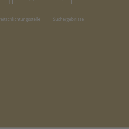
reitschlichtungsstelle
Suchergebnisse
fnet in neuem Tab)