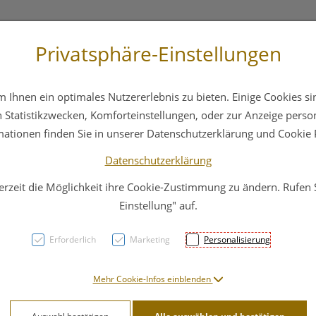
Privatsphäre-Einstellungen
3 6412 4044
Service
Bereitschaftsdienst
Ihnen ein optimales Nutzererlebnis zu bieten. Einige Cookies sin
ika
Hautpflege
Familie
Nahrungsergänzung
Statistikzwecken, Komforteinstellungen, oder zur Anzeige persona
mationen finden Sie in unserer Datenschutzerklärung und Cookie P
Datenschutzerklärung
erzeit die Möglichkeit ihre Cookie-Zustimmung zu ändern. Rufen
FUTU
Einstellung" auf.
Banda
Erforderlich
Marketing
Personalisierung
30.5 
Mehr Cookie-Infos einblenden
PZN: 3041755