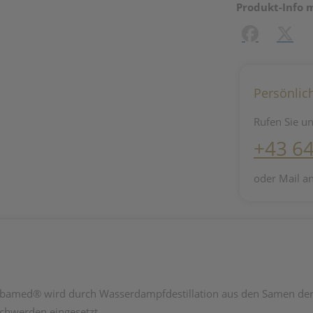
Produkt-Info 
Facebook
X (#[c
Persönlic
Rufen Sie un
+43 6
oder Mail a
ed® wird durch Wasserdampfdestillation aus den Samen der M
chwerden eingesetzt.