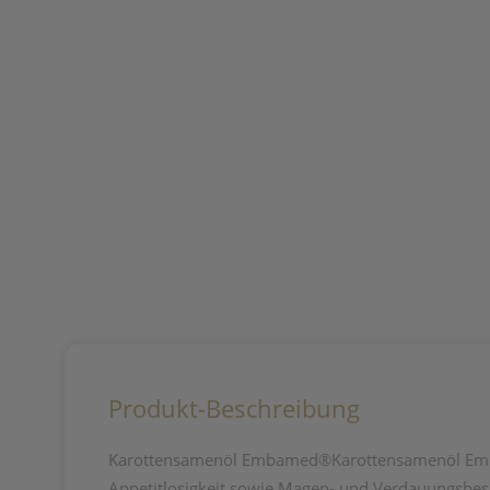
Produkt-Beschreibung
Karottensamenöl Embamed®Karottensamenöl Embam
Appetitlosigkeit sowie Magen- und Verdauungsbes