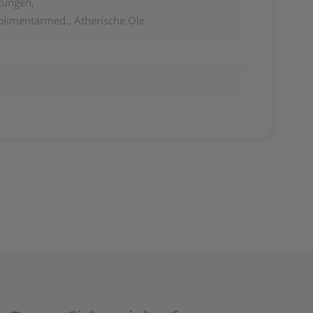
tungen,
imentärmed., Ätherische Öle