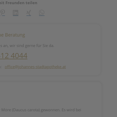
mit Freunden teilen
reator\plugin\share\core\structs\SocialSharingServiceSettings]:fo
Pinterest
LinkedIn
Xing
WhatsApp (#[creator\plugin\share\core\st
he Beratung
s an, wir sind gerne für Sie da.
412 4044
n:
office@johannes-stadtapotheke.at
öre (Daucus carota) gewonnen. Es wird bei