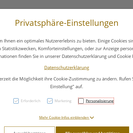
Privatsphäre-Einstellungen
st
+43 6412 4044
Service
Bereitschaftsdienst
Ihnen ein optimales Nutzererlebnis zu bieten. Einige Cookies sin
ika
Hautpflege
Familie
Nahrungsergänzung
Statistikzwecken, Komforteinstellungen, oder zur Anzeige persona
mationen finden Sie in unserer Datenschutzerklärung und Cookie P
Datenschutzerklärung
erzeit die Möglichkeit ihre Cookie-Zustimmung zu ändern. Rufen
Gall 
Einstellung" auf.
Karo
Erforderlich
Marketing
Personalisierung
Emb
Mehr Cookie-Infos einblenden
PZN: 5633477