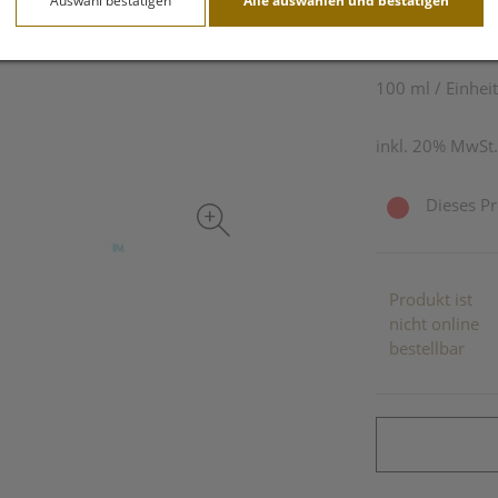
Auswahl bestätigen
Alle auswählen und bestätigen
145,40 
100 ml / Einheit
inkl. 20% MwSt.
Dieses Pr
Produkt ist
nicht online
bestellbar