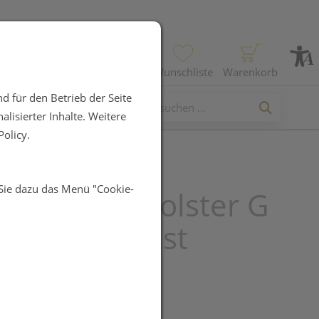
Profil
Wunschliste
Warenkorb
d für den Betrieb der Seite
lisierter Inhalte. Weitere
olicy.
 Sie dazu das Menü "Cookie-
l Vorfusspolster G
 Nr 64156 2st
UR