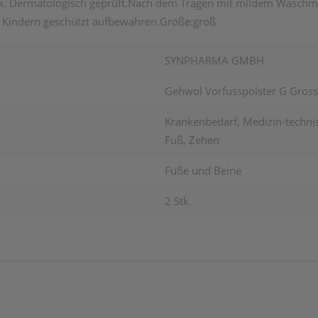
ck. Dermatologisch geprüft.Nach dem Tragen mit mildem Waschmi
 Kindern geschützt aufbewahren.Größe:groß
SYNPHARMA GMBH
Gehwol Vorfusspolster G Gross
Krankenbedarf, Medizin-technisc
Fuß, Zehen
Füße und Beine
2 Stk.