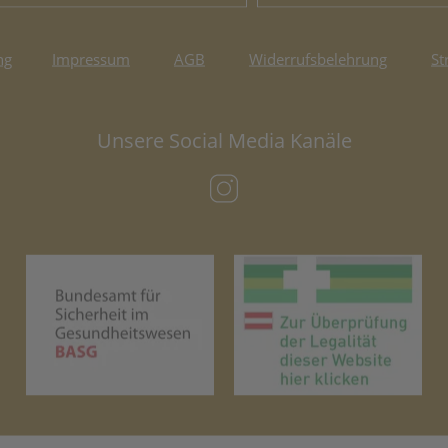
ng
Impressum
AGB
Widerrufsbelehrung
St
Unsere Social Media Kanäle
(öffnet in neuem Tab)
(öffnet in neuem Tab)
(öf