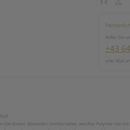
Facebook
X (#[c
Persönlic
Rufen Sie un
+43 6
oder Mail a
lfuß
r-Gel-Kissen. Besonders komfortables, weiches Polymer-Gel mit e