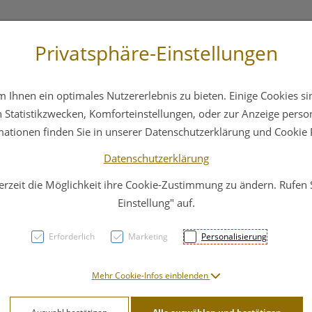
Privatsphäre-Einstellungen
3 6412 4044
Service
Bereitschaftsdienst
Ihnen ein optimales Nutzererlebnis zu bieten. Einige Cookies sin
ika
Hautpflege
Familie
Nahrungsergänzung
Statistikzwecken, Komforteinstellungen, oder zur Anzeige persona
mationen finden Sie in unserer Datenschutzerklärung und Cookie P
Datenschutzerklärung
erzeit die Möglichkeit ihre Cookie-Zustimmung zu ändern. Rufen
Gehwo
Einstellung" auf.
Gross
Erforderlich
Marketing
Personalisierung
PZN: 1810511
Mehr Cookie-Infos einblenden
19,51 E