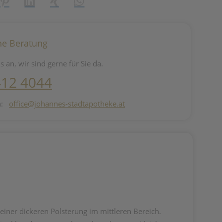
reator\plugin\share\core\structs\SocialSharingServiceSettings]:fo
Pinterest
LinkedIn
Xing
WhatsApp (#[creator\plugin\share\core\st
he Beratung
s an, wir sind gerne für Sie da.
412 4044
n:
office@johannes-stadtapotheke.at
iner dickeren Polsterung im mittleren Bereich.