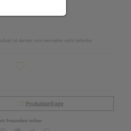
odukt ist derzeit vom Hersteller nicht lieferbar
Produktanfrage
mit Freunden teilen