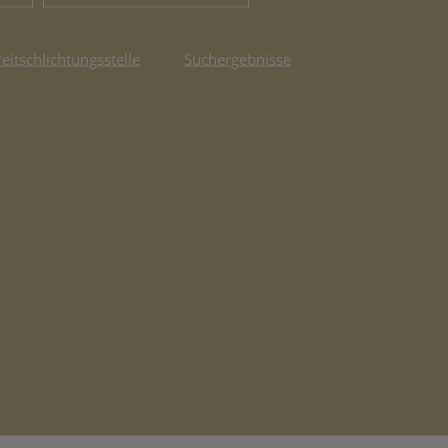
reitschlichtungsstelle
Suchergebnisse
fnet in neuem Tab)