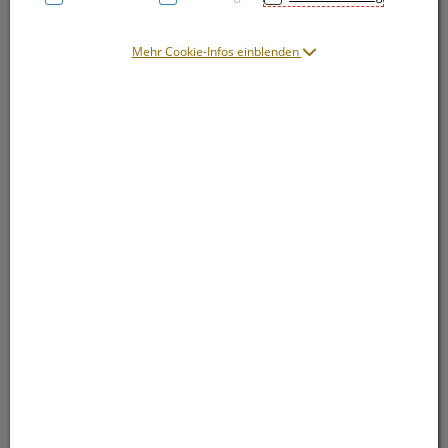
Mehr Cookie-Infos einblenden
Symbolbild(er)
15,40 EUR
50 ml / Einheit
inkl. 20% MwSt.
lieferbar