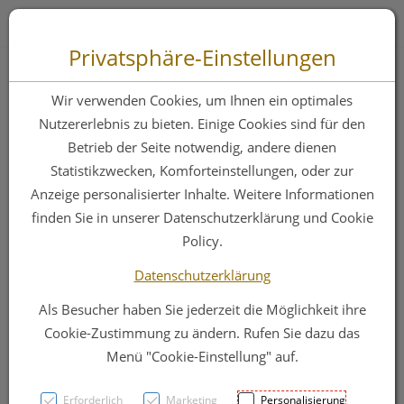
Zum “Inhalt dieser Seite” springen [AK + 0]
Zum Menü “Produkte” springen [AK + 1]
Zum Menü “Über uns / Service” springen [AK + 2]
Zu “Shop-Menüs” springen [AK + 3]
Zum "Barrierefreiheits-Menü" springen [AK + 4]
Zu den “Fusszeilen-Informationen” springen [AK + 5]
Toggle 
Produktsuche
Privatsphäre-Einstellungen
Gemmo Mazerat
Wir verwenden Cookies, um Ihnen ein optimales
Olivenbaum Olea
Nutzererlebnis zu bieten. Einige Cookies sind für den
Betrieb der Seite notwendig, andere dienen
Europaea
Statistikzwecken, Komforteinstellungen, oder zur
Phytopharma 50ml
Anzeige personalisierter Inhalte. Weitere Informationen
finden Sie in unserer Datenschutzerklärung und Cookie
Policy.
PZN: 3107201
Datenschutzerklärung
Als Besucher haben Sie jederzeit die Möglichkeit ihre
Cookie-Zustimmung zu ändern. Rufen Sie dazu das
Menü "Cookie-Einstellung" auf.
Erforderlich
Marketing
Personalisierung