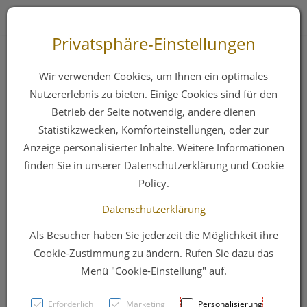
Zum “Inhalt dieser Seite” springen [AK + 0]
Zum Menü “Produkte” springen [AK + 1]
Zum Menü “Über uns / Service” springen [AK + 2]
Zu “Shop-Menüs” springen [AK + 3]
Zum "Barrierefreiheits-Menü" springen [AK + 4]
Zu den “Fusszeilen-Informationen” springen [AK + 5]
Toggle 
Produktsuche
Privatsphäre-Einstellungen
Gemmokomplex Nr.
Wir verwenden Cookies, um Ihnen ein optimales
2
Nutzererlebnis zu bieten. Einige Cookies sind für den
Betrieb der Seite notwendig, andere dienen
Statistikzwecken, Komforteinstellungen, oder zur
PZN: 5238700
Anzeige personalisierter Inhalte. Weitere Informationen
finden Sie in unserer Datenschutzerklärung und Cookie
Policy.
Datenschutzerklärung
Als Besucher haben Sie jederzeit die Möglichkeit ihre
Cookie-Zustimmung zu ändern. Rufen Sie dazu das
Menü "Cookie-Einstellung" auf.
Erforderlich
Marketing
Personalisierung