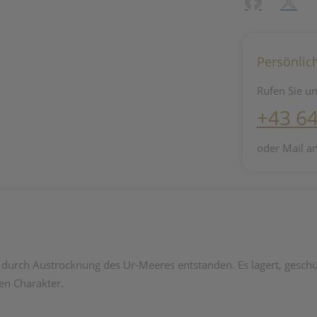
Facebook
X (#[c
Persönlic
Rufen Sie un
+43 6
oder Mail a
n durch Austrocknung des Ur-Meeres entstanden. Es lagert, gesch
en Charakter.