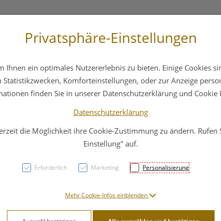
Privatsphäre-Einstellungen
3 6412 4044
Service
Bereitschaftsdienst
Ihnen ein optimales Nutzererlebnis zu bieten. Einige Cookies sin
ika
Hautpflege
Familie
Nahrungsergänzung
Statistikzwecken, Komforteinstellungen, oder zur Anzeige persona
mationen finden Sie in unserer Datenschutzerklärung und Cookie P
Datenschutzerklärung
erzeit die Möglichkeit ihre Cookie-Zustimmung zu ändern. Rufen
Gewus
Einstellung" auf.
1kg
Erforderlich
Marketing
Personalisierung
PZN: 4743525
Mehr Cookie-Infos einblenden
4,99 EU