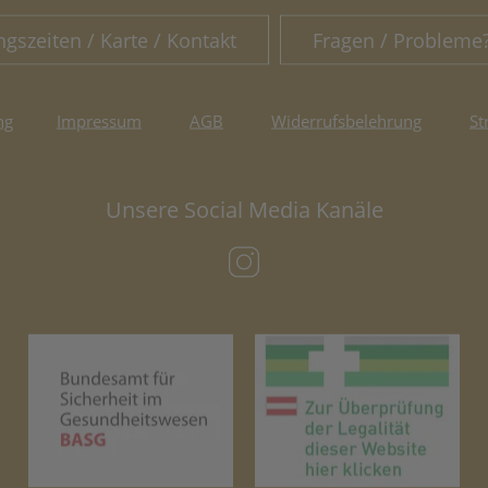
ngszeiten / Karte / Kontakt
Fragen / Probleme
ng
Impressum
AGB
Widerrufsbelehrung
St
Unsere Social Media Kanäle
(öffnet in neuem Tab)
(öffnet in neuem Tab)
(öf