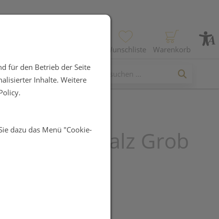
Profil
Wunschliste
Warenkorb
d für den Betrieb der Seite
lisierter Inhalte. Weitere
olicy.
 Sie dazu das Menü "Cookie-
st Wie Ursalz Grob
R