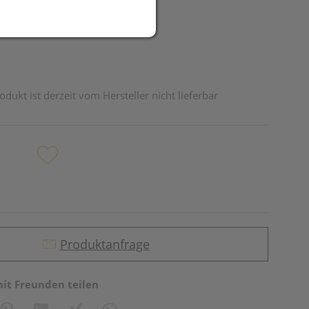
odukt ist derzeit vom Hersteller nicht lieferbar
Produktanfrage
mit Freunden teilen