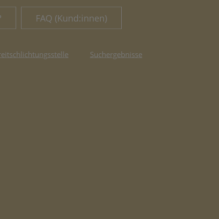
?
FAQ (Kund:innen)
reitschlichtungsstelle
Suchergebnisse
fnet in neuem Tab)