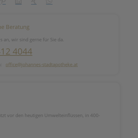
reator\plugin\share\core\structs\SocialSharingServiceSettings]:fo
Pinterest
LinkedIn
Xing
WhatsApp (#[creator\plugin\share\core\st
he Beratung
s an, wir sind gerne für Sie da.
412 4044
n:
office@johannes-stadtapotheke.at
ützt vor den heutigen Umwelteinflüssen, in 400-