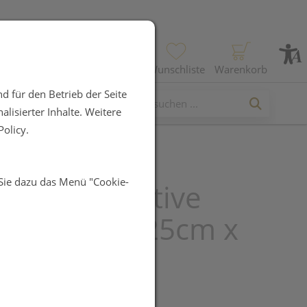
Profil
Wunschliste
Warenkorb
d für den Betrieb der Seite
lisierter Inhalte. Weitere
olicy.
 Sie dazu das Menü "Cookie-
plast Sensitive
npflaster 1,25cm x