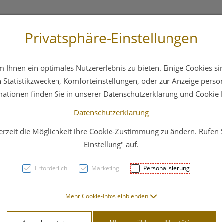
Privatsphäre-Einstellungen
3 6412 4044
Service
Bereitschaftsdienst
Ihnen ein optimales Nutzererlebnis zu bieten. Einige Cookies sin
ika
Hautpflege
Familie
Nahrungsergänzung
Statistikzwecken, Komforteinstellungen, oder zur Anzeige persona
mationen finden Sie in unserer Datenschutzerklärung und Cookie P
Datenschutzerklärung
erzeit die Möglichkeit ihre Cookie-Zustimmung zu ändern. Rufen
Hansa
Einstellung" auf.
Rolle
Erforderlich
Marketing
Personalisierung
5m
Mehr Cookie-Infos einblenden
PZN: 2843197