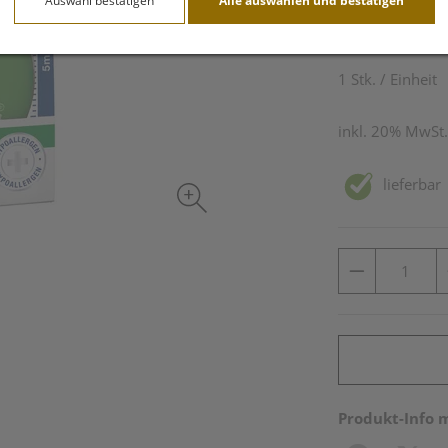
Auswahl bestätigen
Alle auswählen und bestätigen
3,31 EU
1 Stk. / Einheit
inkl. 20% MwSt.
lieferbar
Produkt-Info 