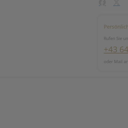
Facebook
X (#[c
Persönlic
Rufen Sie un
+43 6
oder Mail a