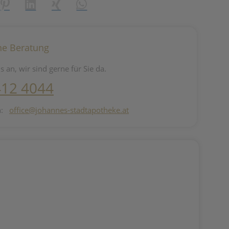
reator\plugin\share\core\structs\SocialSharingServiceSettings]:fo
Pinterest
LinkedIn
Xing
WhatsApp (#[creator\plugin\share\core\st
he Beratung
s an, wir sind gerne für Sie da.
412 4044
n:
office@johannes-stadtapotheke.at