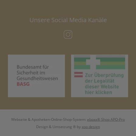
Unsere Social Media Kanäle
(öffnet in neuem Tab)
(öffnet in neuem Tab)
(öf
Webseite & Apotheken-Online-Shop-System:
eboxx® Shop APO-Pro
Design & Umsetzung
® by
xoo design