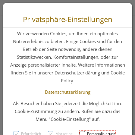
Zum “Inhalt dieser Seite” springen [AK + 0]
Zum Menü “Produkte” springen [AK + 1]
Zum Menü “Über uns / Service” springen [AK + 2]
Zu “Shop-Menüs” springen [AK + 3]
Zum "Barrierefreiheits-Menü" springen [AK + 4]
Zu den “Fusszeilen-Informationen” springen [AK + 5]
Toggle 
Produktsuche
Privatsphäre-Einstellungen
Hansaplast Sprüh-
Wir verwenden Cookies, um Ihnen ein optimales
Pflaster 32,5 ml
Nutzererlebnis zu bieten. Einige Cookies sind für den
Betrieb der Seite notwendig, andere dienen
Statistikzwecken, Komforteinstellungen, oder zur
PZN: 2986034
Anzeige personalisierter Inhalte. Weitere Informationen
finden Sie in unserer Datenschutzerklärung und Cookie
Policy.
Datenschutzerklärung
Als Besucher haben Sie jederzeit die Möglichkeit ihre
Cookie-Zustimmung zu ändern. Rufen Sie dazu das
Menü "Cookie-Einstellung" auf.
Erforderlich
Marketing
Personalisierung