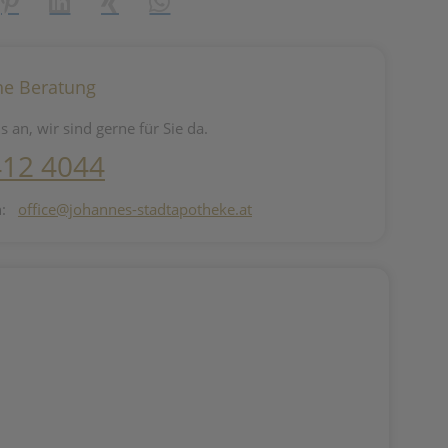
reator\plugin\share\core\structs\SocialSharingServiceSettings]:fo
Pinterest
LinkedIn
Xing
WhatsApp (#[creator\plugin\share\core\st
he Beratung
s an, wir sind gerne für Sie da.
412 4044
n:
office@johannes-stadtapotheke.at