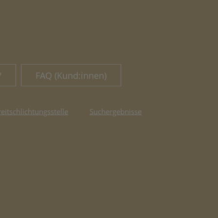
?
FAQ (Kund:innen)
reitschlichtungsstelle
Suchergebnisse
fnet in neuem Tab)