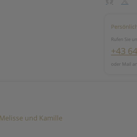
Facebook
X (#[c
Persönlic
Rufen Sie un
+43 6
oder Mail a
Melisse und Kamille