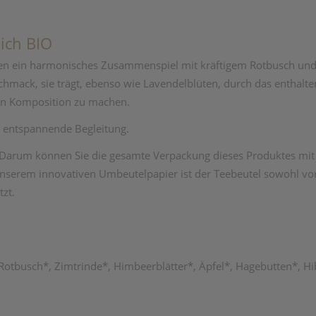
ich BIO
ilden ein harmonisches Zusammenspiel mit kräftigem Rotbusch und
chmack, sie trägt, ebenso wie Lavendelblüten, durch das enthalt
en Komposition zu machen.
 entspannende Begleitung.
 Darum können Sie die gesamte Verpackung dieses Produktes mit d
nserem innovativen Umbeutelpapier ist der Teebeutel sowohl vor
zt.
 Rotbusch*, Zimtrinde*, Himbeerblätter*, Äpfel*, Hagebutten*, H