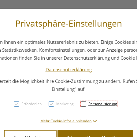
Privatsphäre-Einstellungen
st
+43 6412 4044
Service
Bereitschaftsdienst
Ihnen ein optimales Nutzererlebnis zu bieten. Einige Cookies sin
ika
Hautpflege
Familie
Nahrungsergänzung
Statistikzwecken, Komforteinstellungen, oder zur Anzeige persona
mationen finden Sie in unserer Datenschutzerklärung und Cookie P
Datenschutzerklärung
erzeit die Möglichkeit ihre Cookie-Zustimmung zu ändern. Rufen
Harmo
Einstellung" auf.
BIO
Erforderlich
Marketing
Personalisierung
PZN: 3096561
Mehr Cookie-Infos einblenden
4,71 EU