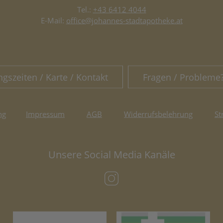
Tel.:
+43 6412 4044
E-Mail:
office@johannes-stadtapotheke.at
ngszeiten / Karte / Kontakt
Fragen / Probleme
ng
Impressum
AGB
Widerrufsbelehrung
St
Unsere Social Media Kanäle
(öffnet in neuem Tab)
(öffnet in neuem Tab)
(öf