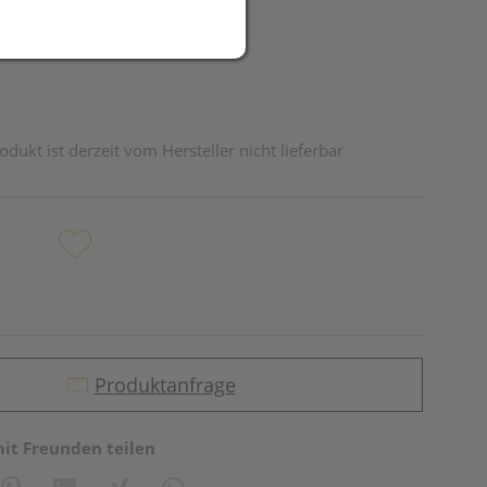
odukt ist derzeit vom Hersteller nicht lieferbar
Produktanfrage
mit Freunden teilen