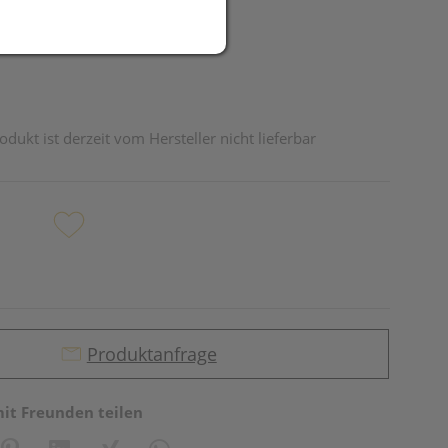
odukt ist derzeit vom Hersteller nicht lieferbar
Produktanfrage
mit Freunden teilen