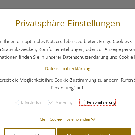
Privatsphäre-Einstellungen
st
+43 6412 4044
Service
Bereitschaftsdienst
Ihnen ein optimales Nutzererlebnis zu bieten. Einige Cookies sin
ika
Hautpflege
Familie
Nahrungsergänzung
Statistikzwecken, Komforteinstellungen, oder zur Anzeige persona
mationen finden Sie in unserer Datenschutzerklärung und Cookie P
Datenschutzerklärung
erzeit die Möglichkeit ihre Cookie-Zustimmung zu ändern. Rufen
Heali
Einstellung" auf.
10ml
Erforderlich
Marketing
Personalisierung
PZN: 2186138
Mehr Cookie-Infos einblenden
11,60 E