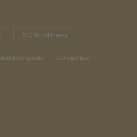
?
FAQ (Kund:innen)
reitschlichtungsstelle
Suchergebnisse
fnet in neuem Tab)