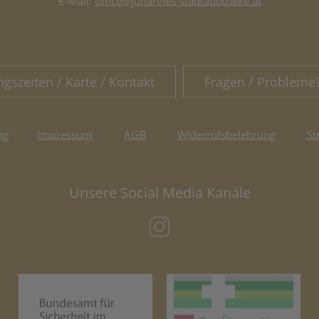
E-Mail:
office@johannes-stadtapotheke.at
ngszeiten / Karte / Kontakt
Fragen / Probleme
ng
Impressum
AGB
Widerrufsbelehrung
St
Unsere Social Media Kanäle
(öffnet in neuem Tab)
(öffnet in neuem Tab)
(öf