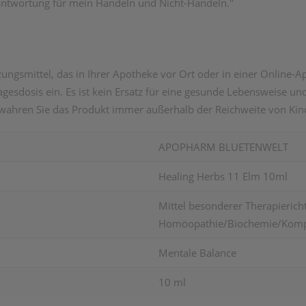
rantwortung für mein Handeln und Nicht-Handeln."
ngsmittel, das in Ihrer Apotheke vor Ort oder in einer Online-Ap
esdosis ein. Es ist kein Ersatz für eine gesunde Lebensweise 
wahren Sie das Produkt immer außerhalb der Reichweite von Kin
APOPHARM BLUETENWELT
Healing Herbs 11 Elm 10ml
Mittel besonderer Therapierich
Homöopathie/Biochemie/Kompl
Mentale Balance
10 ml