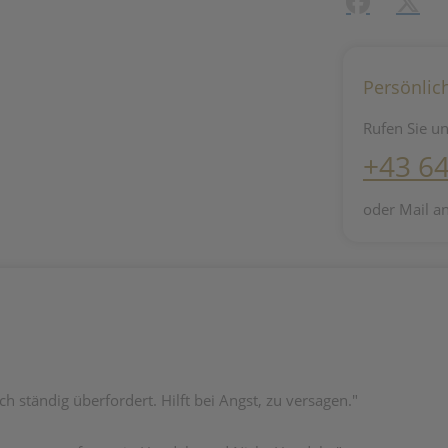
Facebook
X (#[c
Persönlic
Rufen Sie un
+43 6
oder Mail a
ch ständig überfordert. Hilft bei Angst, zu versagen."