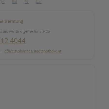
reator\plugin\share\core\structs\SocialSharingServiceSettings]:fo
Pinterest
LinkedIn
Xing
WhatsApp (#[creator\plugin\share\core\st
he Beratung
s an, wir sind gerne für Sie da.
412 4044
n:
office@johannes-stadtapotheke.at