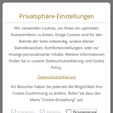
Zum “Inhalt dieser Seite” springen [AK + 0]
Zum Menü “Produkte” springen [AK + 1]
Zum Menü “Über uns / Service” springen [AK + 2]
Zu “Shop-Menüs” springen [AK + 3]
Zum "Barrierefreiheits-Menü" springen [AK + 4]
Zu den “Fusszeilen-Informationen” springen [AK + 5]
Toggle 
Produktsuche
Privatsphäre-Einstellungen
Helfe Baldrian-
Wir verwenden Cookies, um Ihnen ein optimales
melissenbad 1l
Nutzererlebnis zu bieten. Einige Cookies sind für den
Betrieb der Seite notwendig, andere dienen
Statistikzwecken, Komforteinstellungen, oder zur
PZN: 0212096
Anzeige personalisierter Inhalte. Weitere Informationen
finden Sie in unserer Datenschutzerklärung und Cookie
Policy.
Datenschutzerklärung
Als Besucher haben Sie jederzeit die Möglichkeit ihre
Cookie-Zustimmung zu ändern. Rufen Sie dazu das
Menü "Cookie-Einstellung" auf.
Erforderlich
Marketing
Personalisierung