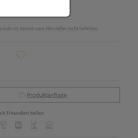
odukt ist derzeit vom Hersteller nicht lieferbar
Produktanfrage
mit Freunden teilen
reator\plugin\share\core\structs\SocialSharingServiceSettings]:fo
Pinterest
LinkedIn
Xing
WhatsApp (#[creator\plugin\share\core\st