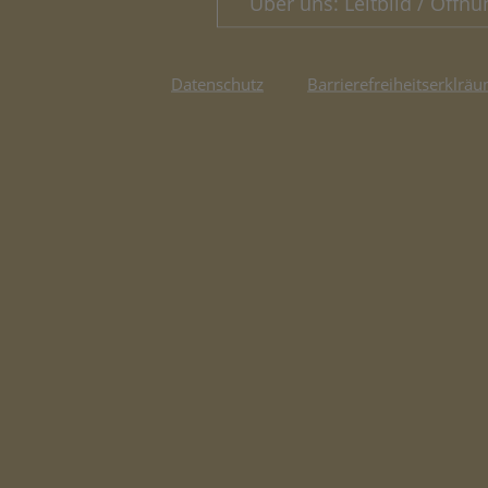
Über uns: Leitbild / Öffnu
Datenschutz
Barrierefreiheitserklräu