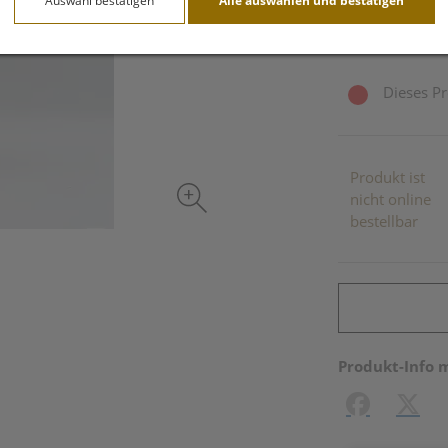
Auswahl bestätigen
Alle auswählen und bestätigen
inkl. 10% MwSt.
Dieses Pr
Produkt ist
nicht online
bestellbar
Produkt-Info 
Facebook
X (#[c