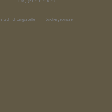
?
FAQ (Kund:innen)
reitschlichtungsstelle
Suchergebnisse
fnet in neuem Tab)