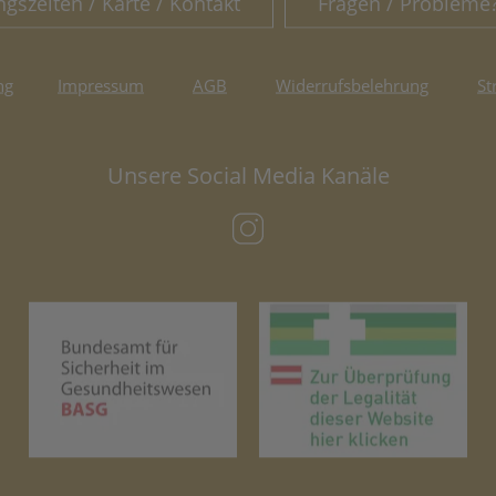
ngszeiten / Karte / Kontakt
Fragen / Probleme
ng
Impressum
AGB
Widerrufsbelehrung
St
Unsere Social Media Kanäle
(öffnet in neuem Tab)
(öffnet in neuem Tab)
(öf