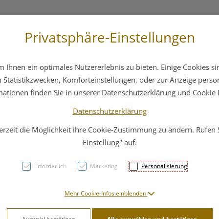
Privatsphäre-Einstellungen
3 6412 4044
Service
Bereitschaftsdienst
Ihnen ein optimales Nutzererlebnis zu bieten. Einige Cookies sin
ika
Hautpflege
Familie
Nahrungsergänzung
Statistikzwecken, Komforteinstellungen, oder zur Anzeige persona
mationen finden Sie in unserer Datenschutzerklärung und Cookie P
Datenschutzerklärung
erzeit die Möglichkeit ihre Cookie-Zustimmung zu ändern. Rufen
Hopf
Einstellung" auf.
Erforderlich
Marketing
Personalisierung
PZN: 4791642
8,99 EU
Mehr Cookie-Infos einblenden
100 g / Einheit