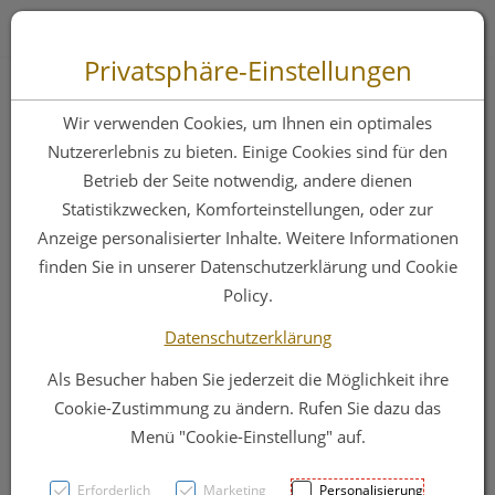
Zum “Inhalt dieser Seite” springen [AK + 0]
Zum Menü “Produkte” springen [AK + 1]
Zum Menü “Über uns / Service” springen [AK + 2]
Zu “Shop-Menüs” springen [AK + 3]
Zum "Barrierefreiheits-Menü" springen [AK + 4]
Zu den “Fusszeilen-Informationen” springen [AK + 5]
Toggle 
Produktsuche
Privatsphäre-Einstellungen
Hws Traumaplant
Wir verwenden Cookies, um Ihnen ein optimales
Salbe 100ml
Nutzererlebnis zu bieten. Einige Cookies sind für den
Betrieb der Seite notwendig, andere dienen
Statistikzwecken, Komforteinstellungen, oder zur
PZN: 2726184
Anzeige personalisierter Inhalte. Weitere Informationen
finden Sie in unserer Datenschutzerklärung und Cookie
Policy.
Datenschutzerklärung
Als Besucher haben Sie jederzeit die Möglichkeit ihre
Cookie-Zustimmung zu ändern. Rufen Sie dazu das
Menü "Cookie-Einstellung" auf.
Erforderlich
Marketing
Personalisierung