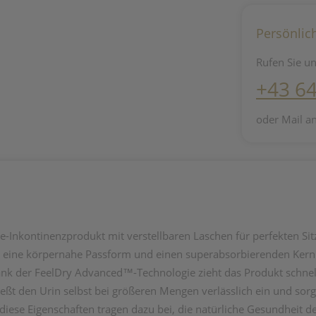
Persönlic
Rufen Sie un
+43 6
oder Mail a
One-Inkontinenzprodukt mit verstellbaren Laschen für perfekten Si
n eine körpernahe Passform und einen superabsorbierenden Kern 
k der FeelDry Advanced™-Technologie zieht das Produkt schnell 
ießt den Urin selbst bei größeren Mengen verlässlich ein und sor
diese Eigenschaften tragen dazu bei, die natürliche Gesundheit de