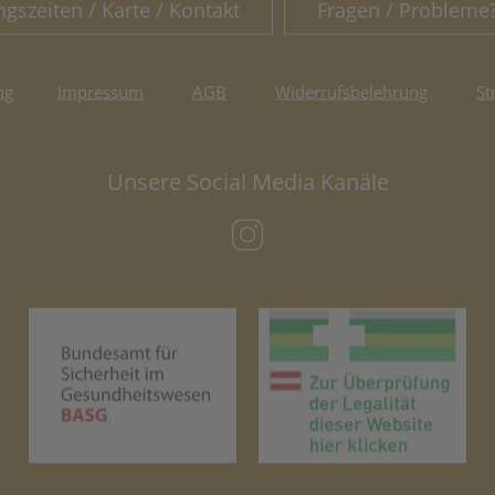
ngszeiten / Karte / Kontakt
Fragen / Probleme
ng
Impressum
AGB
Widerrufsbelehrung
St
Unsere Social Media Kanäle
(öffnet in neuem Tab)
(öffnet in neuem Tab)
(öf