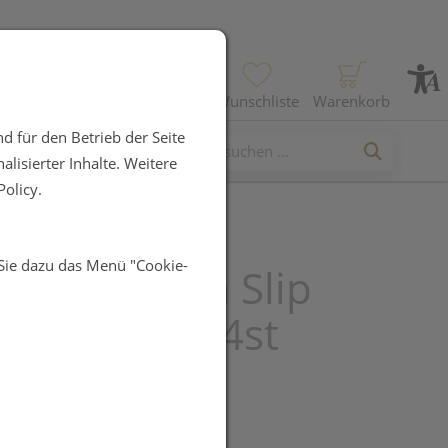
Profil
Wunschliste
Warenkorb
d für den Betrieb der Seite
lisierter Inhalte. Weitere
olicy.
 Sie dazu das Menü "Cookie-
tinenz Tena Slip
Xl 712144 24st
UR