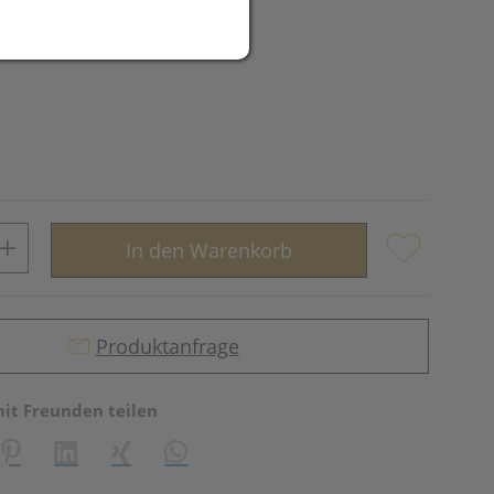
In den Warenkorb
Produktanfrage
mit Freunden teilen
reator\plugin\share\core\structs\SocialSharingServiceSettings]:fo
Pinterest
LinkedIn
Xing
WhatsApp (#[creator\plugin\share\core\st