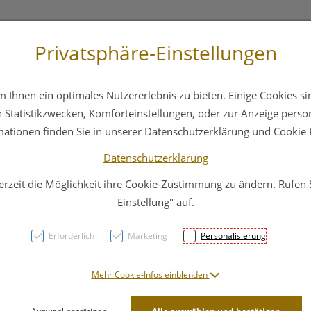
Privatsphäre-Einstellungen
3 6412 4044
Service
Bereitschaftsdienst
Ihnen ein optimales Nutzererlebnis zu bieten. Einige Cookies sin
ika
Hautpflege
Familie
Nahrungsergänzung
Statistikzwecken, Komforteinstellungen, oder zur Anzeige persona
mationen finden Sie in unserer Datenschutzerklärung und Cookie P
Datenschutzerklärung
erzeit die Möglichkeit ihre Cookie-Zustimmung zu ändern. Rufen
Inkon
Einstellung" auf.
Maxi 
Erforderlich
Marketing
Personalisierung
PZN: 4782790
Mehr Cookie-Infos einblenden
48,53 E