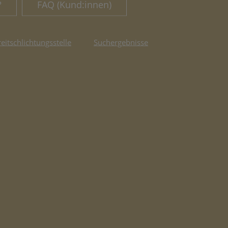
?
FAQ (Kund:innen)
reitschlichtungsstelle
Suchergebnisse
fnet in neuem Tab)