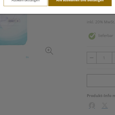
Auswahl bestätigen
Alle auswählen und bestätigen
24 Stk. / Einheit
inkl. 20% MwSt.
lieferbar
Produkt-Info 
Facebook
X (#[c