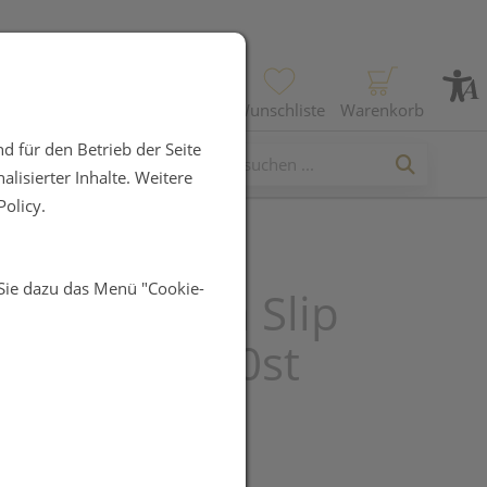
Profil
Wunschliste
Warenkorb
d für den Betrieb der Seite
lisierter Inhalte. Weitere
olicy.
 Sie dazu das Menü "Cookie-
tinenz Tena Slip
Xs 710473 30st
UR