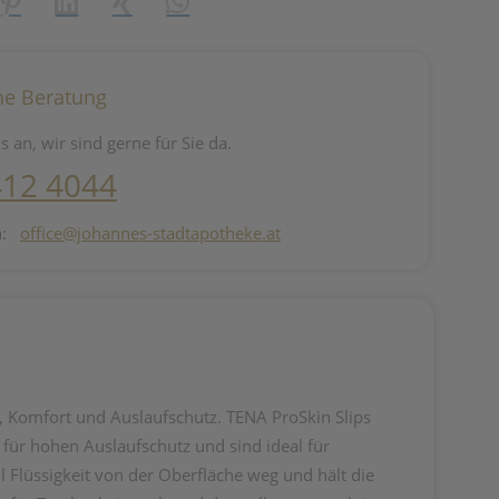
reator\plugin\share\core\structs\SocialSharingServiceSettings]:fo
Pinterest
LinkedIn
Xing
WhatsApp (#[creator\plugin\share\core\st
he Beratung
s an, wir sind gerne für Sie da.
412 4044
n:
office@johannes-stadtapotheke.at
tz, Komfort und Auslaufschutz. TENA ProSkin Slips
für hohen Auslaufschutz und sind ideal für
Flüssigkeit von der Oberfläche weg und hält die