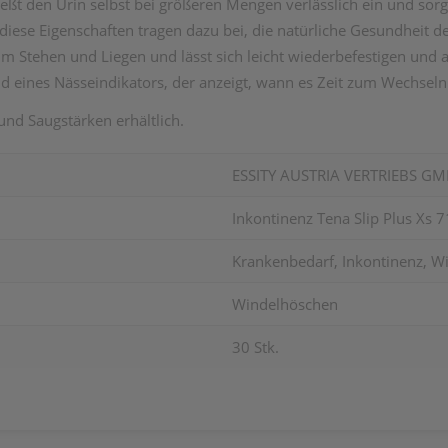
ießt den Urin selbst bei größeren Mengen verlässlich ein und sor
diese Eigenschaften tragen dazu bei, die natürliche Gesundheit de
m Stehen und Liegen und lässt sich leicht wiederbefestigen und a
d eines Nässeindikators, der anzeigt, wann es Zeit zum Wechseln 
und Saugstärken erhältlich.
ESSITY AUSTRIA VERTRIEBS G
Inkontinenz Tena Slip Plus Xs 
Krankenbedarf, Inkontinenz, W
Windelhöschen
30 Stk.