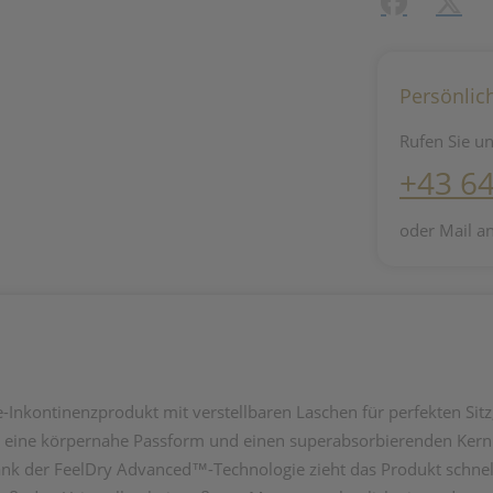
Facebook
X (#[c
Persönlic
Rufen Sie un
+43 6
oder Mail a
One-Inkontinenzprodukt mit verstellbaren Laschen für perfekten Si
n eine körpernahe Passform und einen superabsorbierenden Kern 
k der FeelDry Advanced™-Technologie zieht das Produkt schnell 