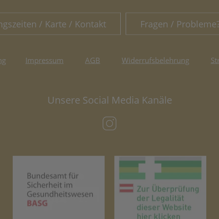
ngszeiten / Karte / Kontakt
Fragen / Probleme
ng
Impressum
AGB
Widerrufsbelehrung
St
Unsere Social Media Kanäle
(öffnet in neuem Tab)
(öffnet in neuem Tab)
(öf