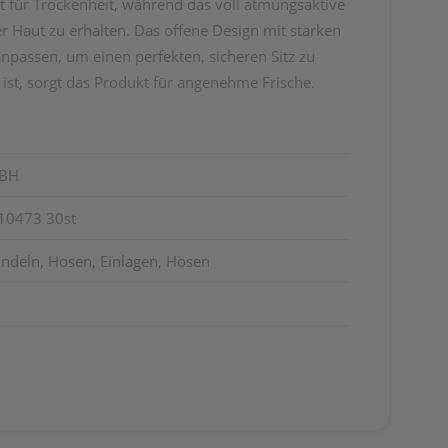
gt für Trockenheit, während das voll atmungsaktive
r Haut zu erhalten. Das offene Design mit starken
npassen, um einen perfekten, sicheren Sitz zu
ist, sorgt das Produkt für angenehme Frische.
MBH
710473 30st
indeln, Hosen, Einlagen, Hosen