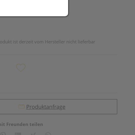
odukt ist derzeit vom Hersteller nicht lieferbar
Produktanfrage
mit Freunden teilen