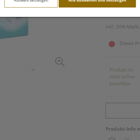
Auswahl bestätigen
Alle auswählen und bestätigen
30 Stk. / Einheit
inkl. 20% MwSt.
Dieses Pr
Produkt ist
nicht online
bestellbar
Produkt-Info 