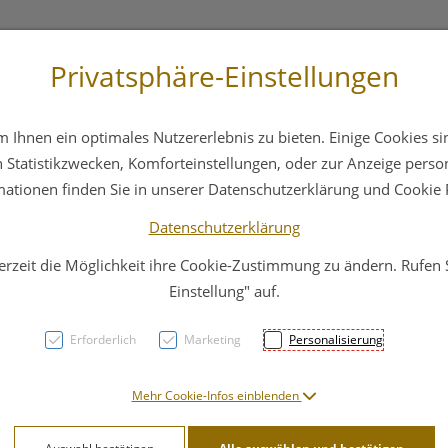
Privatsphäre-Einstellungen
3 6412 4044
Service
Bereitschaftsdienst
Ihnen ein optimales Nutzererlebnis zu bieten. Einige Cookies sin
ika
Hautpflege
Familie
Nahrungsergänzung
Statistikzwecken, Komforteinstellungen, oder zur Anzeige persona
mationen finden Sie in unserer Datenschutzerklärung und Cookie P
Datenschutzerklärung
erzeit die Möglichkeit ihre Cookie-Zustimmung zu ändern. Rufen
Inkon
Einstellung" auf.
Plus 
Erforderlich
Marketing
Personalisierung
PZN: 2881074
Mehr Cookie-Infos einblenden
21,61 E