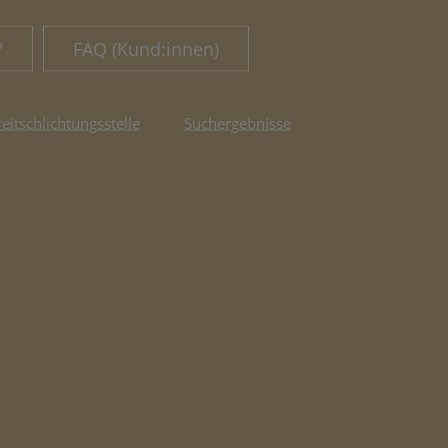
?
FAQ (Kund:innen)
reitschlichtungsstelle
Suchergebnisse
fnet in neuem Tab)