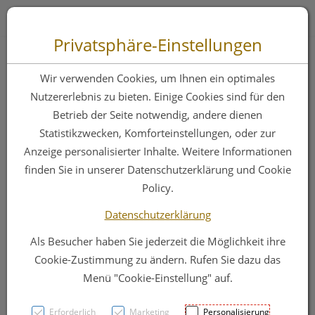
Zum “Inhalt dieser Seite” springen [AK + 0]
Zum Menü “Produkte” springen [AK + 1]
Zum Menü “Über uns / Service” springen [AK + 2]
Zu “Shop-Menüs” springen [AK + 3]
Zum "Barrierefreiheits-Menü" springen [AK + 4]
Zu den “Fusszeilen-Informationen” springen [AK + 5]
Toggle 
Produktsuche
Privatsphäre-Einstellungen
isla moos
Wir verwenden Cookies, um Ihnen ein optimales
Halspastillen 60
Nutzererlebnis zu bieten. Einige Cookies sind für den
Betrieb der Seite notwendig, andere dienen
Stück
Statistikzwecken, Komforteinstellungen, oder zur
Anzeige personalisierter Inhalte. Weitere Informationen
finden Sie in unserer Datenschutzerklärung und Cookie
PZN: 2694886
Policy.
Datenschutzerklärung
Als Besucher haben Sie jederzeit die Möglichkeit ihre
Cookie-Zustimmung zu ändern. Rufen Sie dazu das
Menü "Cookie-Einstellung" auf.
Erforderlich
Marketing
Personalisierung