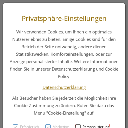
Zum “Inhalt dieser Seite” springen [AK + 0]
Zum Menü “Produkte” springen [AK + 1]
Zum Menü “Über uns / Service” springen [AK + 2]
Zu “Shop-Menüs” springen [AK + 3]
Zum "Barrierefreiheits-Menü" springen [AK + 4]
Zu den “Fusszeilen-Informationen” springen [AK + 5]
Toggle 
Produktsuche
Privatsphäre-Einstellungen
Kneipp
Wir verwenden Cookies, um Ihnen ein optimales
Intensivbalsam
Nutzererlebnis zu bieten. Einige Cookies sind für den
Betrieb der Seite notwendig, andere dienen
Nachtkerze 75ml
Statistikzwecken, Komforteinstellungen, oder zur
Anzeige personalisierter Inhalte. Weitere Informationen
finden Sie in unserer Datenschutzerklärung und Cookie
PZN: 3171759
Policy.
Datenschutzerklärung
Als Besucher haben Sie jederzeit die Möglichkeit ihre
Cookie-Zustimmung zu ändern. Rufen Sie dazu das
Menü "Cookie-Einstellung" auf.
Erforderlich
Marketing
Personalisierung