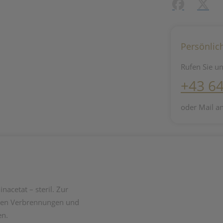
Facebook
X (#[c
Persönlic
Rufen Sie un
+43 6
oder Mail a
nacetat – steril. Zur
eren Verbrennungen und
en.