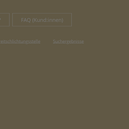
?
FAQ (Kund:innen)
reitschlichtungsstelle
Suchergebnisse
fnet in neuem Tab)