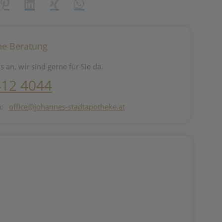
reator\plugin\share\core\structs\SocialSharingServiceSettings]:fo
Pinterest
LinkedIn
Xing
WhatsApp (#[creator\plugin\share\core\st
he Beratung
s an, wir sind gerne für Sie da.
412 4044
n:
office@johannes-stadtapotheke.at