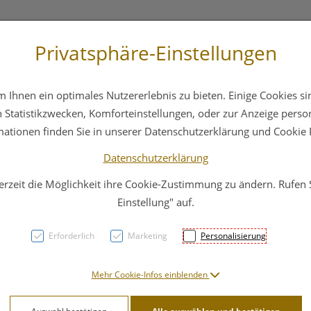
Privatsphäre-Einstellungen
3 6412 4044
Service
Bereitschaftsdienst
Ihnen ein optimales Nutzererlebnis zu bieten. Einige Cookies sin
ika
Hautpflege
Familie
Nahrungsergänzung
Statistikzwecken, Komforteinstellungen, oder zur Anzeige persona
mationen finden Sie in unserer Datenschutzerklärung und Cookie P
Datenschutzerklärung
erzeit die Möglichkeit ihre Cookie-Zustimmung zu ändern. Rufen
Kompr
Einstellung" auf.
Paraf
Erforderlich
Marketing
Personalisierung
10st
Mehr Cookie-Infos einblenden
PZN: 1599401