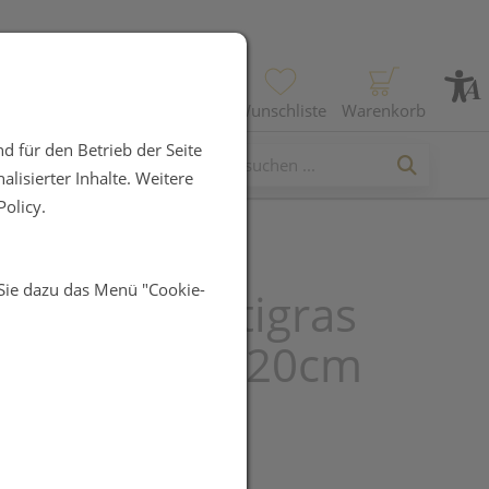
Profil
Wunschliste
Warenkorb
d für den Betrieb der Seite
lisierter Inhalte. Weitere
olicy.
 Sie dazu das Menü "Cookie-
essen Bactigras
fingaze 15x 20cm