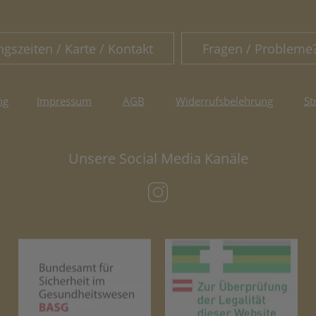
ngszeiten / Karte / Kontakt
Fragen / Probleme
ng
Impressum
AGB
Widerrufsbelehrung
St
Unsere Social Media Kanäle
(öffnet in neuem Tab)
(öffnet in neuem Tab)
(öf