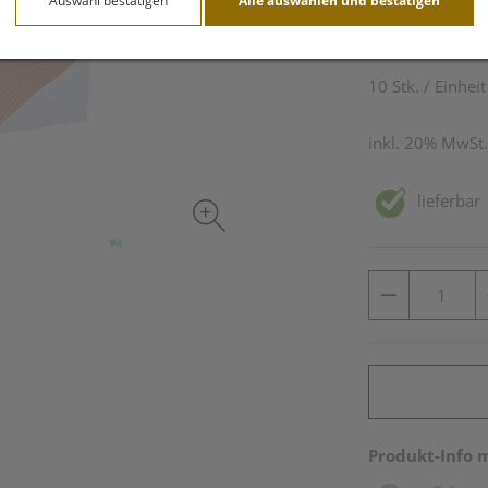
Auswahl bestätigen
Alle auswählen und bestätigen
22,40 E
10 Stk. / Einheit
inkl. 20% MwSt.
lieferbar
Produkt-Info 