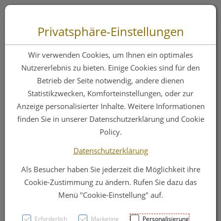
Zum “Inhalt dieser Seite” springen [AK + 0]
Zum Menü “Produkte” springen [AK + 1]
Zum Menü “Über uns / Service” springen [AK + 2]
Zu “Shop-Menüs” springen [AK + 3]
Zum "Barrierefreiheits-Menü" springen [AK + 4]
Zu den “Fusszeilen-Informationen” springen [AK + 5]
Toggle 
Produktsuche
Privatsphäre-Einstellungen
Kompressen
Wir verwenden Cookies, um Ihnen ein optimales
Grassolind Neutral
Nutzererlebnis zu bieten. Einige Cookies sind für den
Betrieb der Seite notwendig, andere dienen
Salbenkompresse
Statistikzwecken, Komforteinstellungen, oder zur
Steril 10x 20cm 30st
Anzeige personalisierter Inhalte. Weitere Informationen
finden Sie in unserer Datenschutzerklärung und Cookie
Policy.
PZN: 1232646
Datenschutzerklärung
Als Besucher haben Sie jederzeit die Möglichkeit ihre
Cookie-Zustimmung zu ändern. Rufen Sie dazu das
Menü "Cookie-Einstellung" auf.
Erforderlich
Marketing
Personalisierung