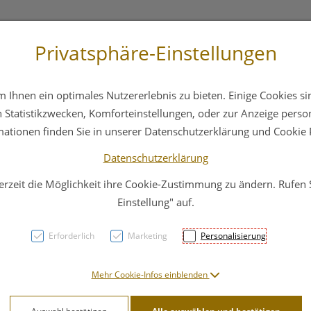
Privatsphäre-Einstellungen
3 6412 4044
Service
Bereitschaftsdienst
Ihnen ein optimales Nutzererlebnis zu bieten. Einige Cookies sin
ika
Hautpflege
Familie
Nahrungsergänzung
Statistikzwecken, Komforteinstellungen, oder zur Anzeige persona
mationen finden Sie in unserer Datenschutzerklärung und Cookie P
Datenschutzerklärung
erzeit die Möglichkeit ihre Cookie-Zustimmung zu ändern. Rufen
Kukid
Einstellung" auf.
Tabs
Erforderlich
Marketing
Personalisierung
Frisc
Mehr Cookie-Infos einblenden
PZN: 3279617