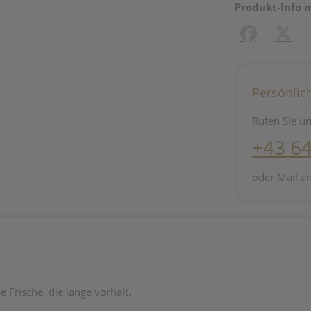
Produkt-Info 
Facebook
X (#[c
Persönlic
Rufen Sie un
+43 6
oder Mail a
 Frische, die lange vorhält.