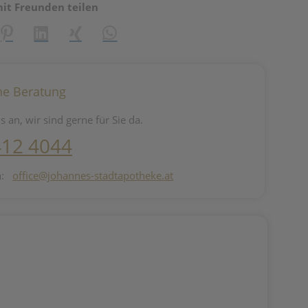
mit Freunden teilen
reator\plugin\share\core\structs\SocialSharingServiceSettings]:fo
Pinterest
LinkedIn
Xing
WhatsApp (#[creator\plugin\share\core\st
he Beratung
s an, wir sind gerne für Sie da.
412 4044
n:
office@johannes-stadtapotheke.at