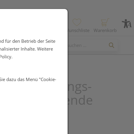
Profil
Wunschliste
Warenkorb
d für den Betrieb der Seite
lisierter Inhalte. Weitere
olicy.
 Sie dazu das Menü "Cookie-
ent Reinigungs-
 Langanhaltende
he 60 Stk.