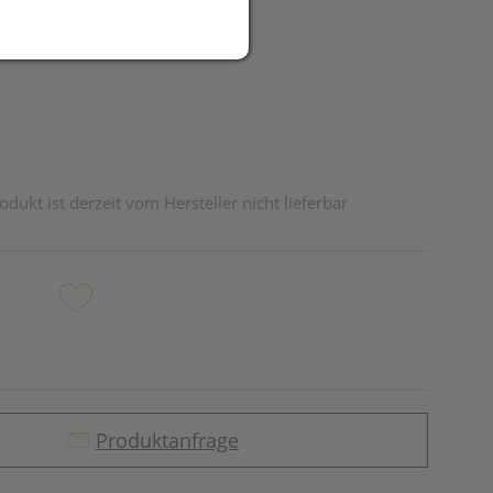
R
odukt ist derzeit vom Hersteller nicht lieferbar
Produktanfrage