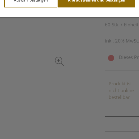
Auswahl bestätigen
Alle auswählen und bestätigen
3,99 EU
60 Stk. / Einheit
inkl. 20% MwSt.
Dieses Pr
Produkt ist
nicht online
bestellbar