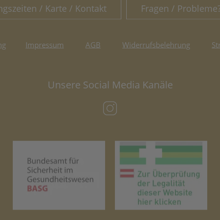
ngszeiten / Karte / Kontakt
Fragen / Probleme
ng
Impressum
AGB
Widerrufsbelehrung
St
Unsere Social Media Kanäle
(öffnet in neuem Tab)
(öffnet in neuem Tab)
(öf