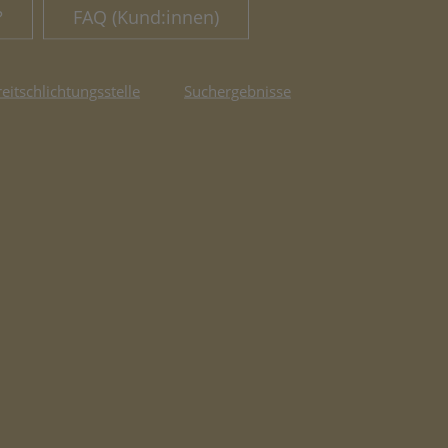
?
FAQ (Kund:innen)
reitschlichtungsstelle
Suchergebnisse
fnet in neuem Tab)