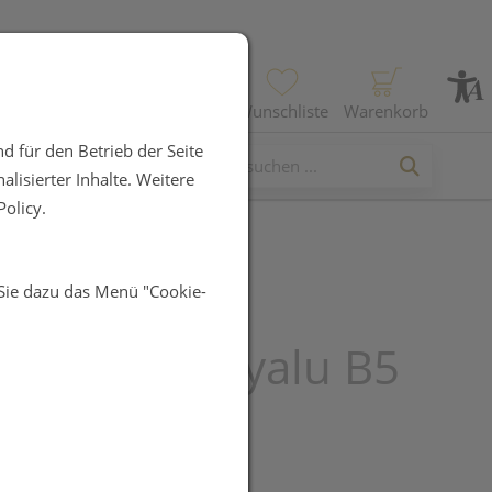
Profil
Wunschliste
Warenkorb
d für den Betrieb der Seite
lisierter Inhalte. Weitere
olicy.
 Sie dazu das Menü "Cookie-
che Posay
htspflege Hyalu B5
m 30ml