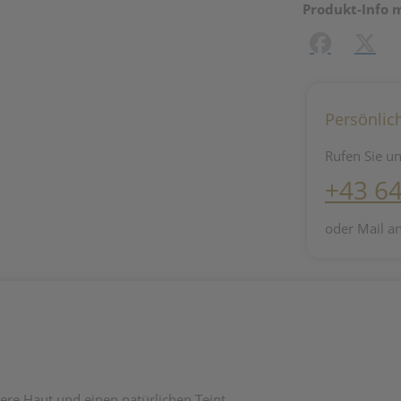
Produkt-Info 
Facebook
X (#[c
Persönlic
Rufen Sie un
+43 6
oder Mail a
gere Haut und einen natürlichen Teint