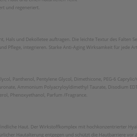
rt und regeneriert.
Hals und Dekolletee auftragen. Die leichte Textur des Falten Ser
und Pflege, integrieren. Starke Anti-Aging Wirksamkeit für jede A
lycol, Panthenol, Pentylene Glycol, Dimethicone, PEG-6 Caprylic/
uronate, Ammonium Polyacryloyldimethyl Taurate, Disodium EDTA
herol, Phenoxyethanol, Parfum /Fragrance.
pfindliche Haut. Der Wirkstoffkomplex mit hochkonzentrierter H
icher Hautalterung entgegen und schützt die Hautbarriere vor äu