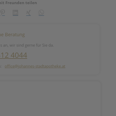
mit Freunden teilen
reator\plugin\share\core\structs\SocialSharingServiceSettings]:fo
Pinterest
LinkedIn
Xing
WhatsApp (#[creator\plugin\share\core\st
he Beratung
s an, wir sind gerne für Sie da.
412 4044
n:
office@johannes-stadtapotheke.at