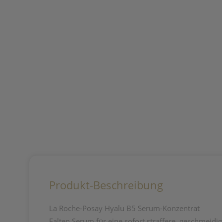
Produkt-Beschreibung
La Roche-Posay Hyalu B5 Serum-Konzentrat
Falten Serum für eine sofort straffere, geschmeidi