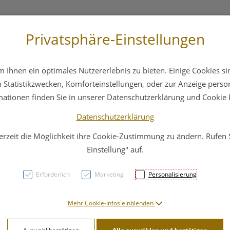
Privatsphäre-Einstellungen
3 6412 4044
Service
Bereitschaftsdienst
Ihnen ein optimales Nutzererlebnis zu bieten. Einige Cookies sin
ika
Hautpflege
Familie
Nahrungsergänzung
Statistikzwecken, Komforteinstellungen, oder zur Anzeige persona
mationen finden Sie in unserer Datenschutzerklärung und Cookie P
Datenschutzerklärung
erzeit die Möglichkeit ihre Cookie-Zustimmung zu ändern. Rufen
La Ro
Einstellung" auf.
Gesic
Erforderlich
Marketing
Personalisierung
Seru
Mehr Cookie-Infos einblenden
PZN: 4782092