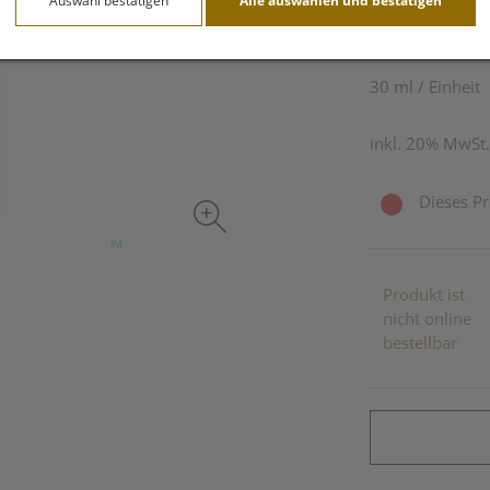
Auswahl bestätigen
Alle auswählen und bestätigen
46,91 E
30 ml / Einheit
inkl. 20% MwSt.
Dieses Pr
Produkt ist
nicht online
bestellbar