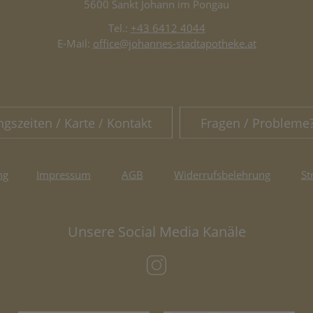
5600 Sankt Johann im Pongau
Tel.:
+43 6412 4044
E-Mail:
office@johannes-stadtapotheke.at
ngszeiten / Karte / Kontakt
Fragen / Probleme
ng
Impressum
AGB
Widerrufsbelehrung
St
Unsere Social Media Kanäle
(öffnet in neuem Tab)