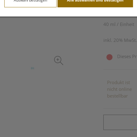
Auswahl bestätigen
Alle auswählen und bestätigen
19,91 E
40 ml / Einheit
inkl. 20% MwSt.
Dieses Pr
Produkt ist
nicht online
bestellbar