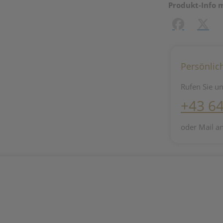
Produkt-Info 
Facebook
X (#[c
Persönlic
Rufen Sie un
+43 6
oder Mail a