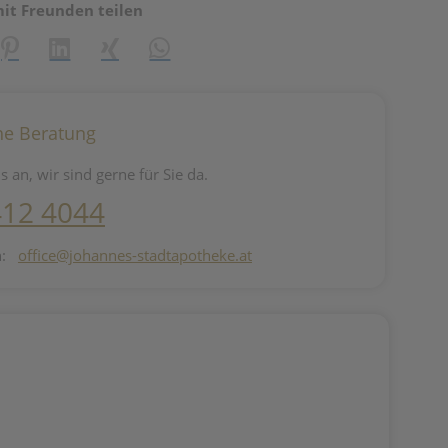
mit Freunden teilen
reator\plugin\share\core\structs\SocialSharingServiceSettings]:fo
Pinterest
LinkedIn
Xing
WhatsApp (#[creator\plugin\share\core\st
he Beratung
s an, wir sind gerne für Sie da.
412 4044
n:
office@johannes-stadtapotheke.at