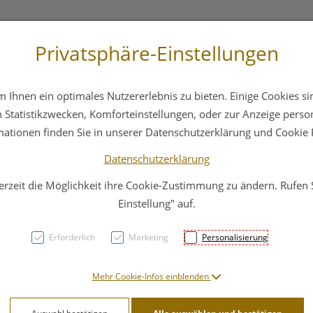
Privatsphäre-Einstellungen
 4044
Service
Bereitschaftsdienst
Ihnen ein optimales Nutzererlebnis zu bieten. Einige Cookies sin
ika
Hautpflege
Familie
Nahrungsergänzung
Statistikzwecken, Komforteinstellungen, oder zur Anzeige persona
mationen finden Sie in unserer Datenschutzerklärung und Cookie P
Datenschutzerklärung
erzeit die Möglichkeit ihre Cookie-Zustimmung zu ändern. Rufen
La Ro
Einstellung" auf.
Gesic
Erforderlich
Marketing
Personalisierung
Hydr
Mehr Cookie-Infos einblenden
PZN: 1609068