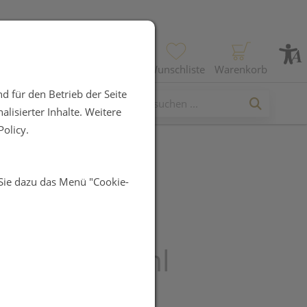
Profil
Wunschliste
Warenkorb
d für den Betrieb der Seite
lisierter Inhalte. Weitere
olicy.
 Sie dazu das Menü "Cookie-
che Posay
htspflege
anorme 40ml