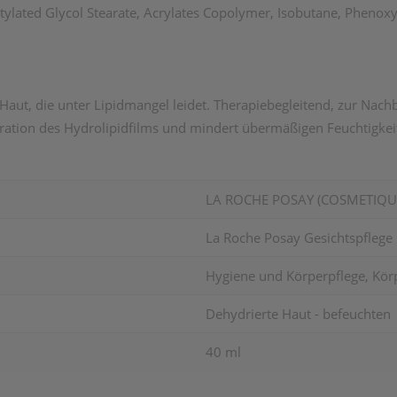
etylated Glycol Stearate, Acrylates Copolymer, Isobutane, Phenox
 Haut, die unter Lipidmangel leidet. Therapiebegleitend, zur Na
neration des Hydrolipidfilms und mindert übermäßigen Feuchtigkei
LA ROCHE POSAY (COSMETIQUE
La Roche Posay Gesichtspfleg
Hygiene und Körperpflege, Körp
Dehydrierte Haut - befeuchten
40 ml