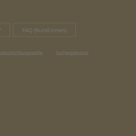
?
FAQ (Kund:innen)
reitschlichtungsstelle
Suchergebnisse
fnet in neuem Tab)