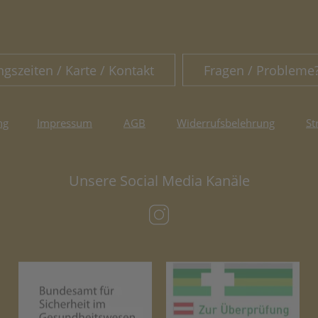
ngszeiten / Karte / Kontakt
Fragen / Probleme
ng
Impressum
AGB
Widerrufsbelehrung
St
Unsere Social Media Kanäle
(öffnet in neuem Tab)
(öffnet in neuem Tab)
(öf