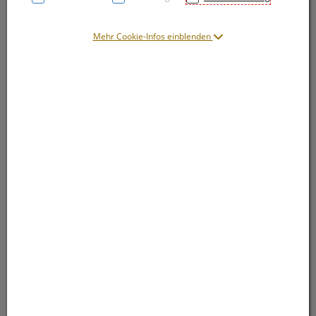
Mehr Cookie-Infos einblenden
Symbolbild(er)
24,50 EUR
400 ml / Einheit
inkl. 20% MwSt.
lieferbar