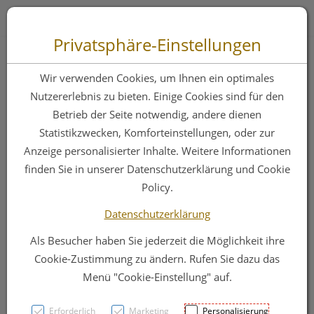
Zum “Inhalt dieser Seite” springen [AK + 0]
Zum Menü “Produkte” springen [AK + 1]
Zum Menü “Über uns / Service” springen [AK + 2]
Zu “Shop-Menüs” springen [AK + 3]
Zum "Barrierefreiheits-Menü" springen [AK + 4]
Zu den “Fusszeilen-Informationen” springen [AK + 5]
Toggle 
Produktsuche
Privatsphäre-Einstellungen
La Roche Posay
Wir verwenden Cookies, um Ihnen ein optimales
Gesichtsreinigung
Nutzererlebnis zu bieten. Einige Cookies sind für den
Betrieb der Seite notwendig, andere dienen
Mizelle Reaktive
Statistikzwecken, Komforteinstellungen, oder zur
Haut 400ml
Anzeige personalisierter Inhalte. Weitere Informationen
finden Sie in unserer Datenschutzerklärung und Cookie
Policy.
PZN: 4746819
Datenschutzerklärung
Als Besucher haben Sie jederzeit die Möglichkeit ihre
Cookie-Zustimmung zu ändern. Rufen Sie dazu das
Menü "Cookie-Einstellung" auf.
Erforderlich
Marketing
Personalisierung