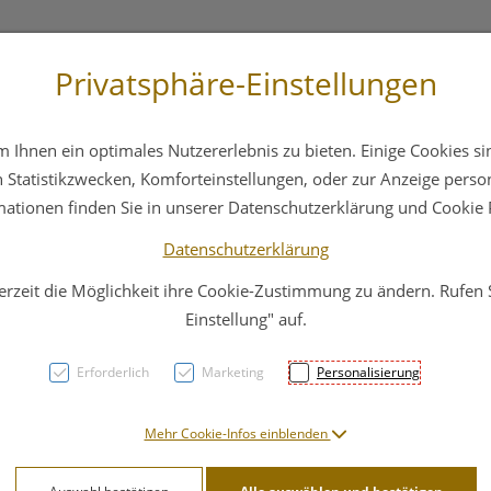
Privatsphäre-Einstellungen
 4044
Service
Bereitschaftsdienst
Ihnen ein optimales Nutzererlebnis zu bieten. Einige Cookies sin
ika
Hautpflege
Familie
Nahrungsergänzung
Statistikzwecken, Komforteinstellungen, oder zur Anzeige persona
mationen finden Sie in unserer Datenschutzerklärung und Cookie P
Datenschutzerklärung
erzeit die Möglichkeit ihre Cookie-Zustimmung zu ändern. Rufen
Lacti
Einstellung" auf.
12m 
Erforderlich
Marketing
Personalisierung
PZN: 4534135
Mehr Cookie-Infos einblenden
17,95 E