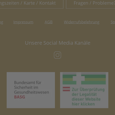
ngszeiten / Karte / Kontakt
Fragen / Probleme
ng
Impressum
AGB
Widerrufsbelehrung
St
Unsere Social Media Kanäle
(öffnet in neuem Tab)
(öffnet in neuem Tab)
(öf