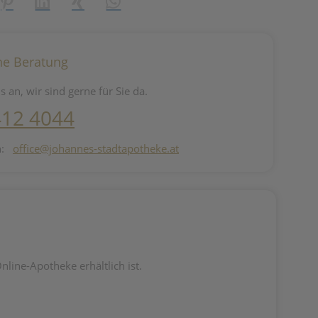
reator\plugin\share\core\structs\SocialSharingServiceSettings]:fo
Pinterest
LinkedIn
Xing
WhatsApp (#[creator\plugin\share\core\st
he Beratung
s an, wir sind gerne für Sie da.
412 4044
n:
office@johannes-stadtapotheke.at
line-Apotheke erhältlich ist.