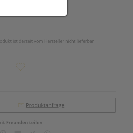
odukt ist derzeit vom Hersteller nicht lieferbar
Produktanfrage
mit Freunden teilen