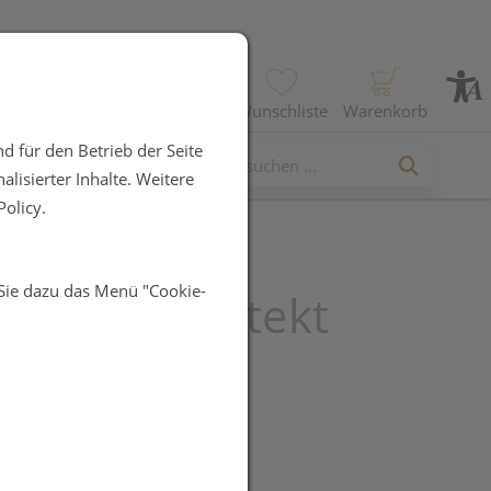
Profil
Wunschliste
Warenkorb
d für den Betrieb der Seite
lisierter Inhalte. Weitere
olicy.
 Sie dazu das Menü "Cookie-
bian Atb Protekt
10st
UR