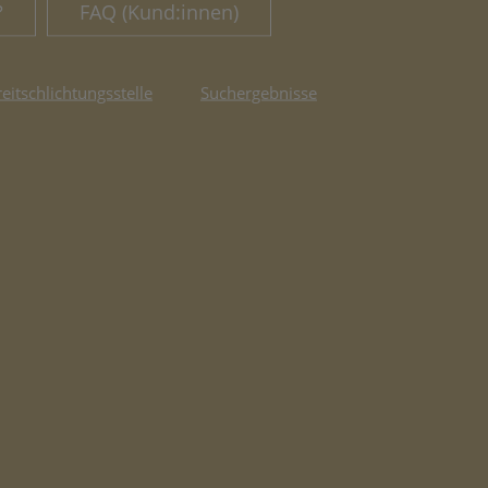
?
FAQ (Kund:innen)
reitschlichtungsstelle
Suchergebnisse
fnet in neuem Tab)