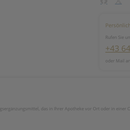
Facebook
X (#[c
Persönlic
Rufen Sie un
+43 6
oder Mail a
gänzungsmittel, das in Ihrer Apotheke vor Ort oder in einer On