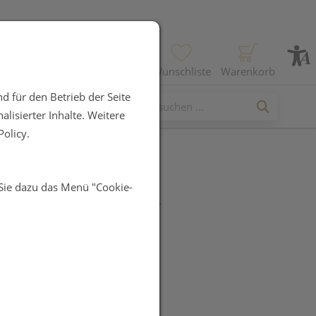
Profil
Wunschliste
Warenkorb
d für den Betrieb der Seite
lisierter Inhalte. Weitere
olicy.
 Sie dazu das Menü "Cookie-
bact BABY +
UR