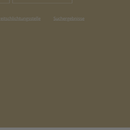
reitschlichtungsstelle
Suchergebnisse
fnet in neuem Tab)