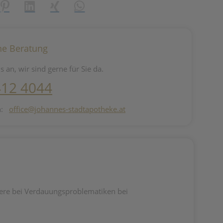
reator\plugin\share\core\structs\SocialSharingServiceSettings]:fo
Pinterest
LinkedIn
Xing
WhatsApp (#[creator\plugin\share\core\st
he Beratung
s an, wir sind gerne für Sie da.
412 4044
n:
office@johannes-stadtapotheke.at
dere bei Verdauungsproblematiken bei