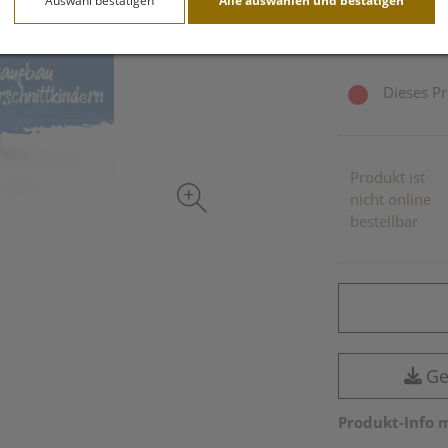
Auswahl bestätigen
Alle auswählen und bestätigen
inkl. 10% MwSt.
Dieses Pr
Produkt ist
nicht online
bestellbar
Ge
Produkt-Info 