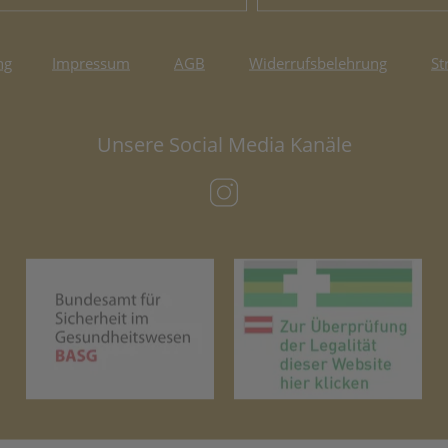
ng
Impressum
AGB
Widerrufsbelehrung
St
Unsere Social Media Kanäle
(öffnet in neuem Tab)
(öffnet in neuem Tab)
(öf