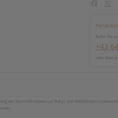
Facebook
X (#[c
Persönlic
Rufen Sie un
+43 6
oder Mail a
rderung der Darmmikrobiota von Babys und Kleinkindern.Insbeson
werden.