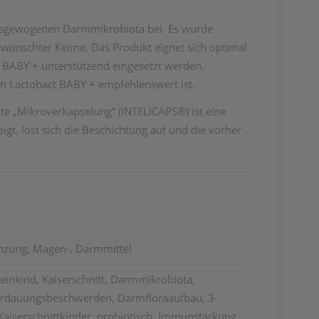
ausgewogenen Darmmikrobiota bei. Es wurde
erwünschter Keime. Das Produkt eignet sich optimal
BABY + unterstützend eingesetzt werden.
von Lactobact BABY + empfehlenswert ist.
nte „Mikroverkapselung“ (INTELICAPS
®
) ist eine
gt, löst sich die Beschichtung auf und die vorher
nzung, Magen-, Darmmittel
leinkind, Kaiserschnitt, Darmmikrobiota,
erdauungsbeschwerden, Darmfloraaufbau, 3-
 Kaiserschnittkinder, probiotisch, Immunstärkung,