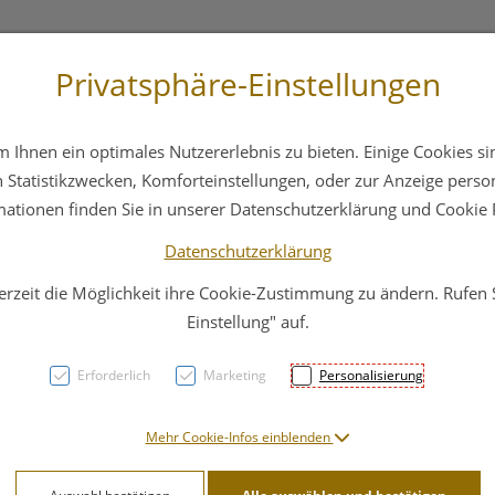
Privatsphäre-Einstellungen
3 6412 4044
Service
Bereitschaftsdienst
Ihnen ein optimales Nutzererlebnis zu bieten. Einige Cookies sin
ika
Hautpflege
Familie
Nahrungsergänzung
Statistikzwecken, Komforteinstellungen, oder zur Anzeige persona
mationen finden Sie in unserer Datenschutzerklärung und Cookie P
Datenschutzerklärung
erzeit die Möglichkeit ihre Cookie-Zustimmung zu ändern. Rufen
Lacto
Einstellung" auf.
Erforderlich
Marketing
Personalisierung
PZN: 4589248
79,91 E
Mehr Cookie-Infos einblenden
180 g / Einheit