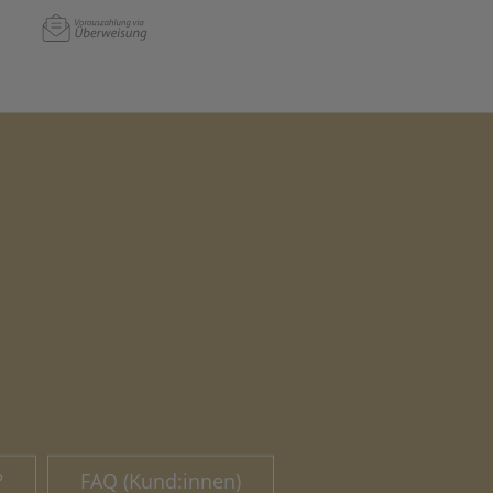
?
FAQ (Kund:innen)