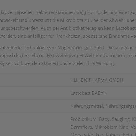
mikroverkapselten Bakterienstämmen trägt zur Förderung einer 
entwickelt und unterstützt die Mikrobiota z.B. bei der Abwehr un
ngsbeschwerden. Auch bei Antibiotikatherapien kann Lactobact 
lt werden, sind anfälliger für Krankheiten, sodass eine Einnahme 
 patentierte Technologie vor Magensäure geschützt. Die so genan
kopisch kleiner Ebene. Erst wenn der pH-Wert im Dünndarm anstei
igkeit voll, werden aktiviert und erzielen ihre Wirkung.
HLH BIOPHARMA GMBH
Lactobact BABY +
Nahrungsmittel, Nahrungsergä
Probiotikum, Baby, Säugling, K
Darmflora, Mikrobiom Kind, V
Monats-Koliken, Kaiserschnitt,