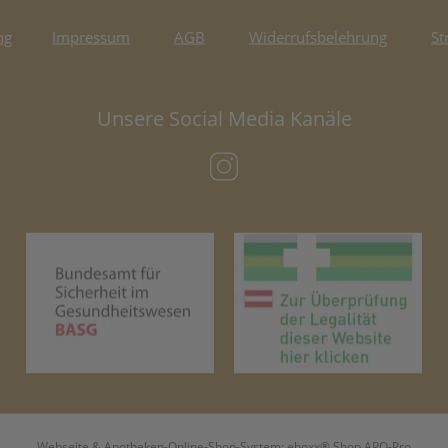
ng
Impressum
AGB
Widerrufsbelehrung
St
Unsere Social Media Kanäle
(öffnet in neuem Tab)
(öffnet in neuem Tab)
(öf
Webseite & Apotheken-Online-Shop-System:
eboxx® Shop APO-Pro