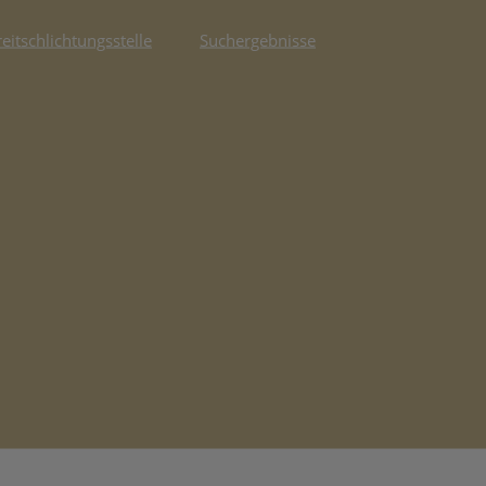
reitschlichtungsstelle
Suchergebnisse
fnet in neuem Tab)