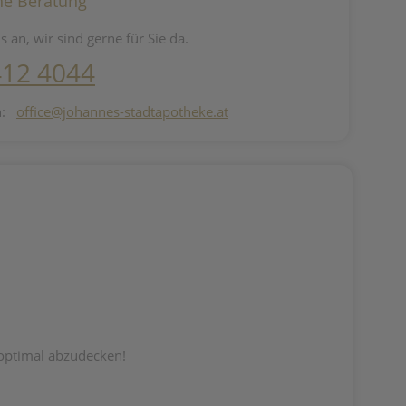
he Beratung
s an, wir sind gerne für Sie da.
412 4044
n:
office@johannes-stadtapotheke.at
f optimal abzudecken!