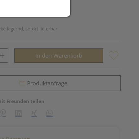
ke lagernd, sofort lieferbar
In den Warenkorb
Produktanfrage
mit Freunden teilen
reator\plugin\share\core\structs\SocialSharingServiceSettings]:fo
Pinterest
LinkedIn
Xing
WhatsApp (#[creator\plugin\share\core\st