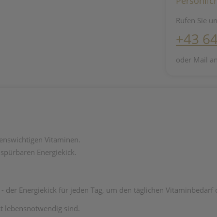
Persönlic
Rufen Sie un
+43 6
oder Mail a
enswichtigen Vitaminen.
 spürbaren Energiekick.
ft - der Energiekick für jeden Tag, um den täglichen Vitaminbedar
st lebensnotwendig sind.