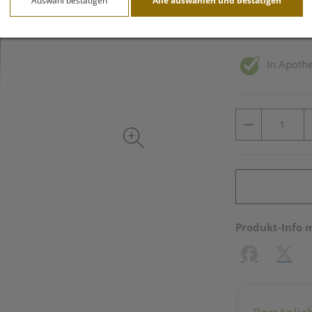
Auswahl bestätigen
Alle auswählen und bestätigen
inkl. 20% MwSt.
In Apothe
Produkt-Info 
Facebook
X (#[c