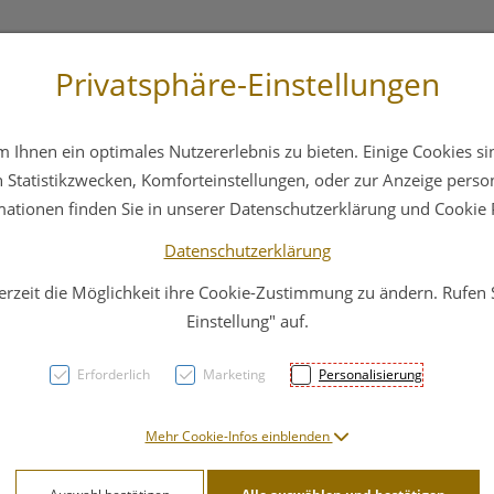
Privatsphäre-Einstellungen
 4044
Service
Bereitschaftsdienst
Ihnen ein optimales Nutzererlebnis zu bieten. Einige Cookies sin
ika
Hautpflege
Familie
Nahrungsergänzung
Statistikzwecken, Komforteinstellungen, oder zur Anzeige persona
mationen finden Sie in unserer Datenschutzerklärung und Cookie P
Datenschutzerklärung
erzeit die Möglichkeit ihre Cookie-Zustimmung zu ändern. Rufen
Leato
Einstellung" auf.
Erforderlich
Marketing
Personalisierung
PZN: 3129786
22,95 E
Mehr Cookie-Infos einblenden
500 ml / Einheit