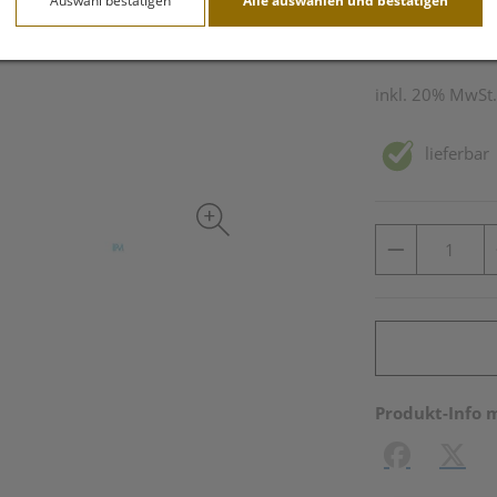
Auswahl bestätigen
Alle auswählen und bestätigen
50 ml / Einheit
inkl. 20% MwSt.
lieferbar
Produkt-Info 
Facebook
X (#[c