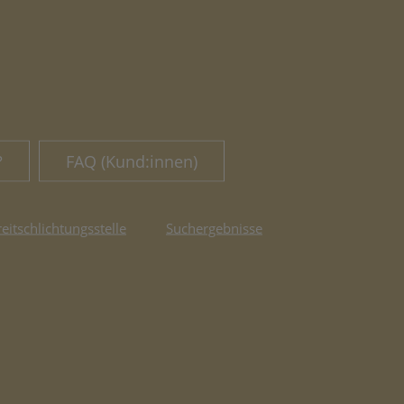
?
FAQ (Kund:innen)
reitschlichtungsstelle
Suchergebnisse