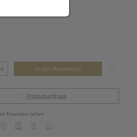
In den Warenkorb
Produktanfrage
mit Freunden teilen
reator\plugin\share\core\structs\SocialSharingServiceSettings]:fo
Pinterest
LinkedIn
Xing
WhatsApp (#[creator\plugin\share\core\st