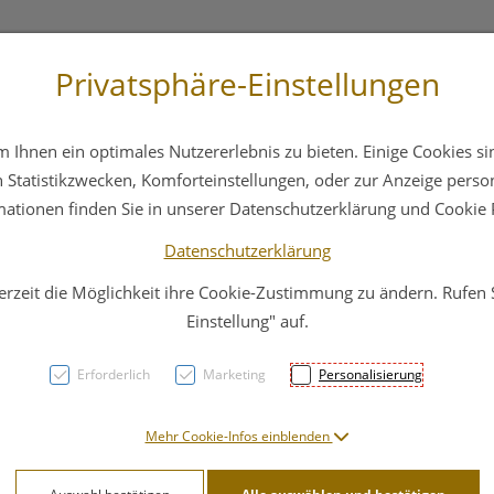
Privatsphäre-Einstellungen
3 6412 4044
Service
Bereitschaftsdienst
Ihnen ein optimales Nutzererlebnis zu bieten. Einige Cookies sin
ika
Hautpflege
Familie
Nahrungsergänzung
Statistikzwecken, Komforteinstellungen, oder zur Anzeige persona
mationen finden Sie in unserer Datenschutzerklärung und Cookie P
Datenschutzerklärung
erzeit die Möglichkeit ihre Cookie-Zustimmung zu ändern. Rufen
Loew
Einstellung" auf.
Phyt
Erforderlich
Marketing
Personalisierung
PZN: 3107885
Mehr Cookie-Infos einblenden
15,40 E