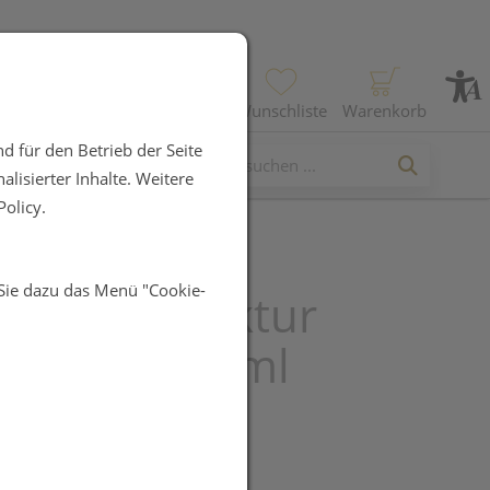
Profil
Wunschliste
Warenkorb
d für den Betrieb der Seite
lisierter Inhalte. Weitere
olicy.
 Sie dazu das Menü "Cookie-
enzahn Tinktur
opharma 50ml
UR