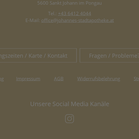
5600 Sankt Johann im Pongau
Tel.:
+43 6412 4044
E-Mail:
office@johannes-stadtapotheke.at
ngszeiten / Karte / Kontakt
Fragen / Probleme
ng
Impressum
AGB
Widerrufsbelehrung
St
Unsere Social Media Kanäle
(öffnet in neuem Tab)