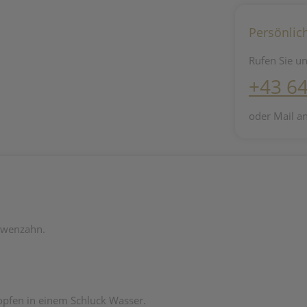
Persönlic
Rufen Sie un
+43 6
oder Mail a
Löwenzahn.
opfen in einem Schluck Wasser.