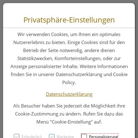
Zum “Inhalt dieser Seite” springen [AK + 0]
Zum Menü “Produkte” springen [AK + 1]
Zum Menü “Über uns / Service” springen [AK + 2]
Zu “Shop-Menüs” springen [AK + 3]
Zum "Barrierefreiheits-Menü" springen [AK + 4]
Zu den “Fusszeilen-Informationen” springen [AK + 5]
Toggle 
Produktsuche
Privatsphäre-Einstellungen
Lomexin
Wir verwenden Cookies, um Ihnen ein optimales
Vaginalkapseln
Nutzererlebnis zu bieten. Einige Cookies sind für den
Betrieb der Seite notwendig, andere dienen
600mg 1st
Statistikzwecken, Komforteinstellungen, oder zur
Anzeige personalisierter Inhalte. Weitere Informationen
finden Sie in unserer Datenschutzerklärung und Cookie
PZN: 1344457
Policy.
Datenschutzerklärung
Als Besucher haben Sie jederzeit die Möglichkeit ihre
Cookie-Zustimmung zu ändern. Rufen Sie dazu das
Menü "Cookie-Einstellung" auf.
Erforderlich
Marketing
Personalisierung