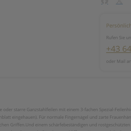
Facebook
X (#[c
Persönlic
Rufen Sie un
+43 6
oder Mail a
e oder starre Ganzstahlfeilen mit einem 3-fachen Spezial-Feilenhi
lenblatt eingehauen). Für normale Fingernägel und zarte Frauenhä
chen Griffen.Und einem schärfebeständigen und rostgeschützten F