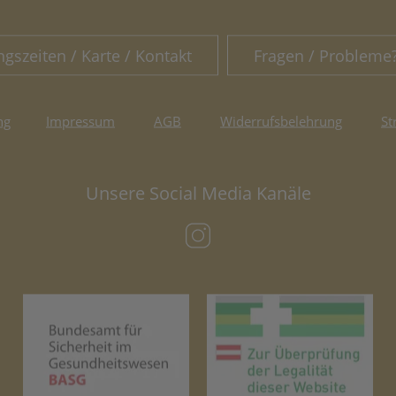
ngszeiten / Karte / Kontakt
Fragen / Probleme
ng
Impressum
AGB
Widerrufsbelehrung
St
Unsere Social Media Kanäle
(öffnet in neuem Tab)
(öffnet in neuem Tab)
(öf