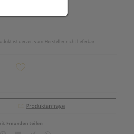
odukt ist derzeit vom Hersteller nicht lieferbar
Produktanfrage
mit Freunden teilen