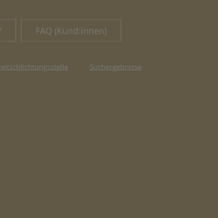
?
FAQ (Kund:innen)
reitschlichtungsstelle
Suchergebnisse
fnet in neuem Tab)