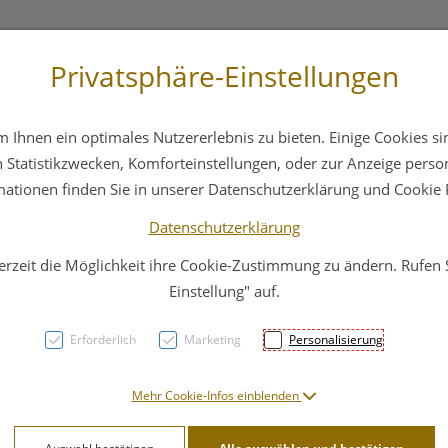
Privatsphäre-Einstellungen
st
+43 6412 4044
Service
Bereitschaftsdienst
Ihnen ein optimales Nutzererlebnis zu bieten. Einige Cookies sin
ika
Hautpflege
Familie
Nahrungsergänzung
Statistikzwecken, Komforteinstellungen, oder zur Anzeige persona
mationen finden Sie in unserer Datenschutzerklärung und Cookie P
Datenschutzerklärung
erzeit die Möglichkeit ihre Cookie-Zustimmung zu ändern. Rufen
Malte
Einstellung" auf.
Cm
Erforderlich
Marketing
Personalisierung
PZN: 3002293
Mehr Cookie-Infos einblenden
14,95 E