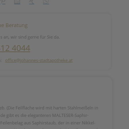
reator\plugin\share\core\structs\SocialSharingServiceSettings]:fo
Pinterest
LinkedIn
Xing
WhatsApp (#[creator\plugin\share\core\st
he Beratung
s an, wir sind gerne für Sie da.
412 4044
n:
office@johannes-stadtapotheke.at
eb. (Die Feilfläche wird mit harten Stahlmeißeln in
nde gibt es die eleganteren MALTESER-Saphir-
eilenbelag aus Saphirstaub, der in einer Nikkel-