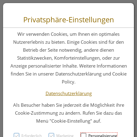
Zum “Inhalt dieser Seite” springen [AK + 0]
Zum Menü “Produkte” springen [AK + 1]
Zum Menü “Über uns / Service” springen [AK + 2]
Zu “Shop-Menüs” springen [AK + 3]
Zum "Barrierefreiheits-Menü" springen [AK + 4]
Zu den “Fusszeilen-Informationen” springen [AK + 5]
Toggle 
Produktsuche
Privatsphäre-Einstellungen
Masmi Öko
Wir verwenden Cookies, um Ihnen ein optimales
Menstruationstasse
Nutzererlebnis zu bieten. Einige Cookies sind für den
Betrieb der Seite notwendig, andere dienen
Größe L
Statistikzwecken, Komforteinstellungen, oder zur
Anzeige personalisierter Inhalte. Weitere Informationen
finden Sie in unserer Datenschutzerklärung und Cookie
PZN: 4620840
Policy.
Datenschutzerklärung
Als Besucher haben Sie jederzeit die Möglichkeit ihre
Cookie-Zustimmung zu ändern. Rufen Sie dazu das
Menü "Cookie-Einstellung" auf.
Erforderlich
Marketing
Personalisierung