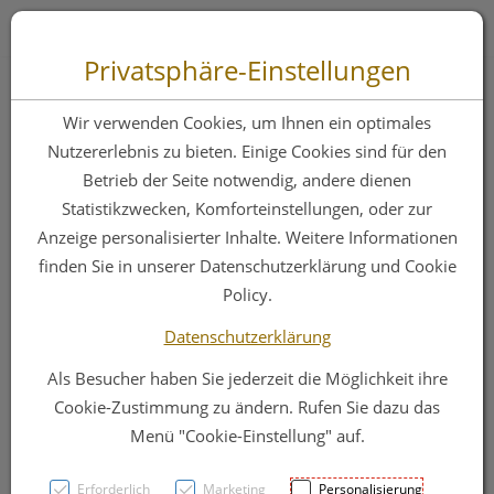
Zum “Inhalt dieser Seite” springen [AK + 0]
Zum Menü “Produkte” springen [AK + 1]
Zum Menü “Über uns / Service” springen [AK + 2]
Zu “Shop-Menüs” springen [AK + 3]
Zum "Barrierefreiheits-Menü" springen [AK + 4]
Zu den “Fusszeilen-Informationen” springen [AK + 5]
Toggle 
Produktsuche
Privatsphäre-Einstellungen
Masmi Organic Care
Wir verwenden Cookies, um Ihnen ein optimales
- Bio
Nutzererlebnis zu bieten. Einige Cookies sind für den
Betrieb der Seite notwendig, andere dienen
Intimpflegetücher
Statistikzwecken, Komforteinstellungen, oder zur
Anzeige personalisierter Inhalte. Weitere Informationen
finden Sie in unserer Datenschutzerklärung und Cookie
PZN: 4596834
Policy.
Datenschutzerklärung
Als Besucher haben Sie jederzeit die Möglichkeit ihre
Cookie-Zustimmung zu ändern. Rufen Sie dazu das
Menü "Cookie-Einstellung" auf.
Erforderlich
Marketing
Personalisierung