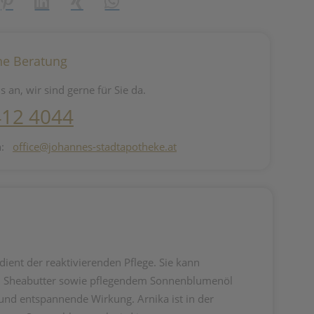
reator\plugin\share\core\structs\SocialSharingServiceSettings]:fo
Pinterest
LinkedIn
Xing
WhatsApp (#[creator\plugin\share\core\st
he Beratung
s an, wir sind gerne für Sie da.
412 4044
n:
office@johannes-stadtapotheke.at
ent der reaktivierenden Pflege. Sie kann
en, Sheabutter sowie pflegendem Sonnenblumenöl
und entspannende Wirkung. Arnika ist in der