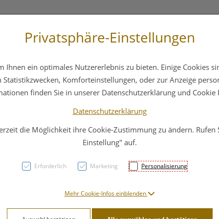
Privatsphäre-Einstellungen
3 6412 4044
Service
Bereitschaftsdienst
Ihnen ein optimales Nutzererlebnis zu bieten. Einige Cookies sin
ika
Hautpflege
Familie
Nahrungsergänzung
Statistikzwecken, Komforteinstellungen, oder zur Anzeige persona
mationen finden Sie in unserer Datenschutzerklärung und Cookie P
Datenschutzerklärung
erzeit die Möglichkeit ihre Cookie-Zustimmung zu ändern. Rufen
Mass
Einstellung" auf.
Arnik
Erforderlich
Marketing
Personalisierung
PZN: 3297087
Mehr Cookie-Infos einblenden
10,79 E