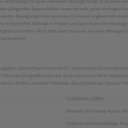
. In Verbindung mit einer intensiven Massage beugt es Muskelkat
den pflegenden Eigenschaften sowie der sehr guten Verträglich
reisenden Bewegungen einmassieren.Als Hautöl angewendet empf
r körperlicher Aktivität in Freizeit und Sport kann eine Massag
igkeit zu fördern. Nach dem Sport kann die bei einer Massage 
sches Mittel.
ygdalus Dulcis (Sweet Almond) Oil, Simmondsia Chinensis(Jojoba)
 Officinale (Ginger)Root Extract, Butyrospermum Parkii (Shea) But
alool, Lecithin, Ascorbyl Palmitate, GlycerylStearate, Glyceryl Ole
CUROSANA GMBH
Massage Oel Kneipp Arnika Ak
Hygiene und Körperpflege, Kör