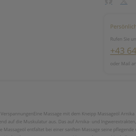
Facebook
X (#[c
Persönlic
Rufen Sie un
+43 6
oder Mail a
 VerspannungenEine Massage mit dem Kneipp Massageöl Arnika di
end auf die Muskulatur aus. Das auf Arnika- und Ingwerextrakt
Massageöl entfaltet bei einer sanften Massage seine pflegende 