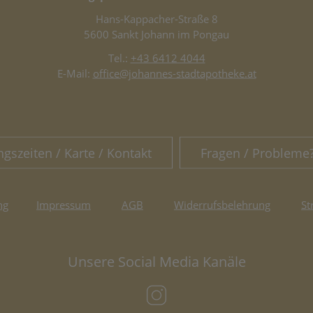
Hans-Kappacher-Straße 8
5600 Sankt Johann im Pongau
Tel.:
+43 6412 4044
E-Mail:
office@johannes-stadtapotheke.at
ngszeiten / Karte / Kontakt
Fragen / Probleme
ng
Impressum
AGB
Widerrufsbelehrung
St
Unsere Social Media Kanäle
(öffnet in neuem Tab)