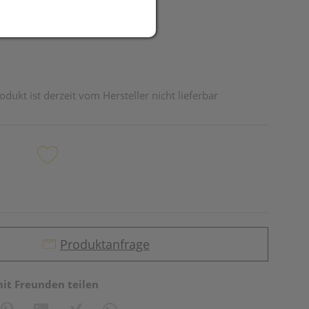
odukt ist derzeit vom Hersteller nicht lieferbar
Produktanfrage
mit Freunden teilen