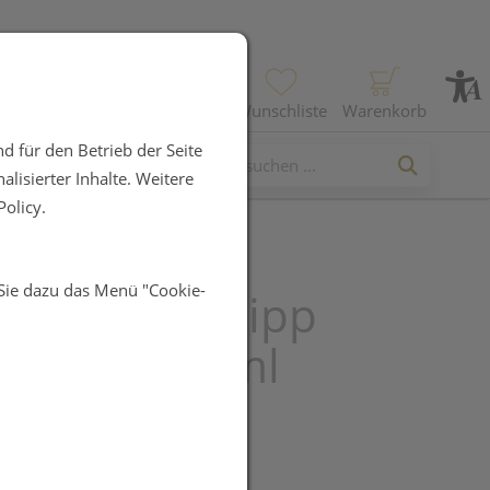
Profil
Wunschliste
Warenkorb
d für den Betrieb der Seite
lisierter Inhalte. Weitere
olicy.
 Sie dazu das Menü "Cookie-
age Oel Kneipp
a Aktiv 100ml
UR