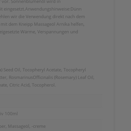
er vor. Sonnenblumenöl wird in
keit eingesetzt.Anwendungshinweise:Dünn
ehlen wir die Verwendung direkt nach dem
e mit dem Kneipp Massageöl Arnika helfen,
freigesetzte Wärme, Verspannungen und
 Seed Oil, Tocopheryl Acetate, Tocopheryl
ter, RosmarinusOfficinalis (Rosemary) Leaf Oil,
ate, Citric Acid, Tocopherol.
tiv 100ml
per, Massageöl, -creme