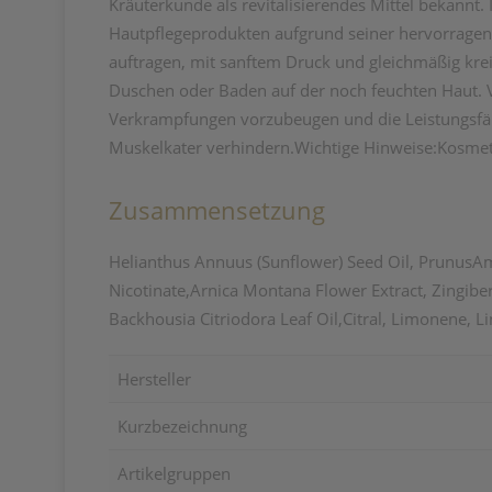
Kräuterkunde als revitalisierendes Mittel bekannt
Hautpflegeprodukten aufgrund seiner hervorragen
auftragen, mit sanftem Druck und gleichmäßig k
Duschen oder Baden auf der noch feuchten Haut. Vo
Verkrampfungen vorzubeugen und die Leistungsfäh
Muskelkater verhindern.Wichtige Hinweise:Kosmeti
Zusammensetzung
Helianthus Annuus (Sunflower) Seed Oil, PrunusAm
Nicotinate,Arnica Montana Flower Extract, Zingiber
Backhousia Citriodora Leaf Oil,Citral, Limonene, Lin
Hersteller
Kurzbezeichnung
Artikelgruppen