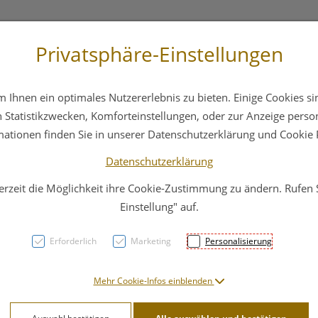
Privatsphäre-Einstellungen
st
+43 6412 4044
Service
Bereitschaftsdienst
Ihnen ein optimales Nutzererlebnis zu bieten. Einige Cookies sin
ika
Hautpflege
Familie
Nahrungsergänzung
Statistikzwecken, Komforteinstellungen, oder zur Anzeige persona
mationen finden Sie in unserer Datenschutzerklärung und Cookie P
Datenschutzerklärung
erzeit die Möglichkeit ihre Cookie-Zustimmung zu ändern. Rufen
Maval
Einstellung" auf.
kontu
Erforderlich
Marketing
Personalisierung
PZN: 3054410
Mehr Cookie-Infos einblenden
21,91 E