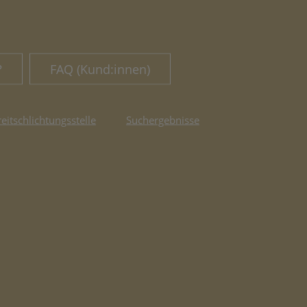
?
FAQ (Kund:innen)
reitschlichtungsstelle
Suchergebnisse
fnet in neuem Tab)