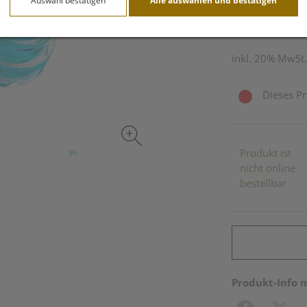
Auswahl bestätigen
Alle auswählen und bestätigen
15 ml / Einheit
inkl. 20% MwSt.
Dieses Pr
Produkt ist
nicht online
bestellbar
Produkt-Info 