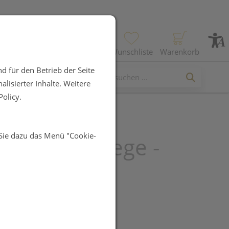
Profil
Wunschliste
Warenkorb
d für den Betrieb der Seite
lisierter Inhalte. Weitere
olicy.
 Sie dazu das Menü "Cookie-
a Augenpflege -
r Gel 15ml
UR