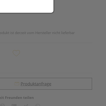
odukt ist derzeit vom Hersteller nicht lieferbar
Produktanfrage
mit Freunden teilen