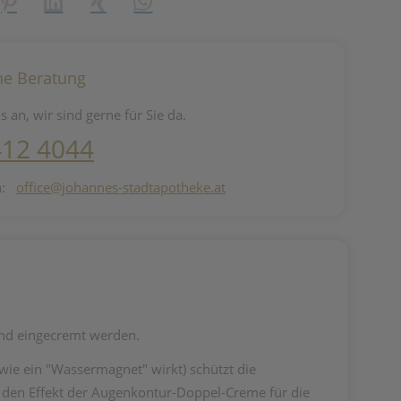
reator\plugin\share\core\structs\SocialSharingServiceSettings]:fo
Pinterest
LinkedIn
Xing
WhatsApp (#[creator\plugin\share\core\st
he Beratung
s an, wir sind gerne für Sie da.
412 4044
n:
office@johannes-stadtapotheke.at
 und eingecremt werden.
ie ein "Wassermagnet" wirkt) schützt die
den Effekt der Augenkontur-Doppel-Creme für die