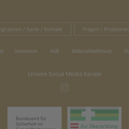
ngszeiten / Karte / Kontakt
Fragen / Probleme
ng
Impressum
AGB
Widerrufsbelehrung
St
Unsere Social Media Kanäle
(öffnet in neuem Tab)
(öffnet in neuem Tab)
(öf