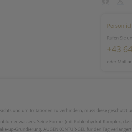
Facebook
X (#[c
Persönlic
Rufen Sie un
+43 6
oder Mail a
esichts und um Irritationen zu verhindern, muss diese geschützt
rnblumenwassers. Seine Formel (mit Kohlenhydrat-Komplex, das w
Make-up-Grundierung. AUGENKONTUR-GEL für den Tag verlängert 