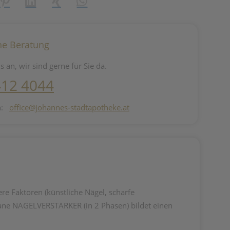
reator\plugin\share\core\structs\SocialSharingServiceSettings]:fo
Pinterest
LinkedIn
Xing
WhatsApp (#[creator\plugin\share\core\st
he Beratung
s an, wir sind gerne für Sie da.
412 4044
n:
office@johannes-stadtapotheke.at
ere Faktoren (künstliche Nägel, scharfe
gane NAGELVERSTÄRKER (in 2 Phasen) bildet einen