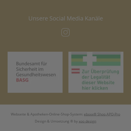
Unsere Social Media Kanäle
(öffnet in neuem Tab)
(öffnet in neuem Tab)
(öf
Webseite & Apotheken-Online-Shop-System:
eboxx® Shop APO-Pro
Design & Umsetzung
® by
xoo design