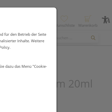
Profil
Wunschliste
Warenkorb
d für den Betrieb der Seite
lisierter Inhalte. Weitere
olicy.
 Sie dazu das Menü "Cookie-
a Nagel
aerker 2x10m 20ml
UR