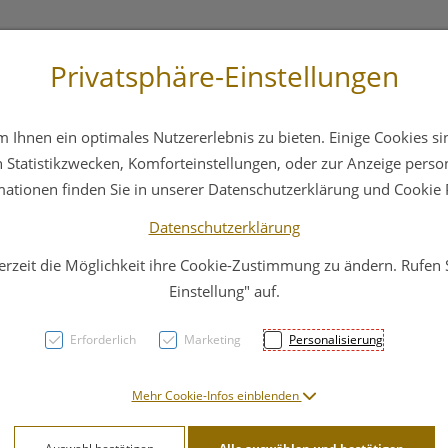
Privatsphäre-Einstellungen
3 6412 4044
Service
Bereitschaftsdienst
Ihnen ein optimales Nutzererlebnis zu bieten. Einige Cookies sin
ika
Hautpflege
Familie
Nahrungsergänzung
Statistikzwecken, Komforteinstellungen, oder zur Anzeige persona
mationen finden Sie in unserer Datenschutzerklärung und Cookie P
Datenschutzerklärung
erzeit die Möglichkeit ihre Cookie-Zustimmung zu ändern. Rufen
Maval
Einstellung" auf.
Verst
Erforderlich
Marketing
Personalisierung
PZN: 2976739
Mehr Cookie-Infos einblenden
24,51 E