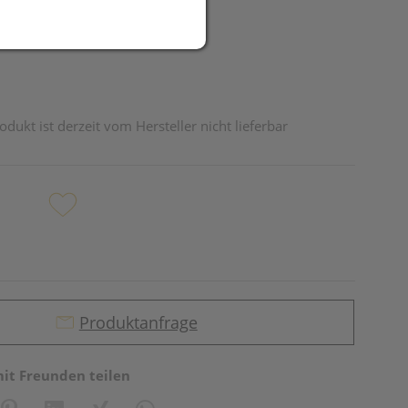
odukt ist derzeit vom Hersteller nicht lieferbar
Produktanfrage
mit Freunden teilen