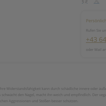
Facebook
X (#[c
Persönlic
Rufen Sie un
+43 6
oder Mail a
. Ihre Widerstandsfähigkeit kann durch schädliche innere oder äuß
ies schwächt den Nagel, macht ihn weich und empfindlich. Der ve
ichen Aggressionen und Stößen besser schützen.