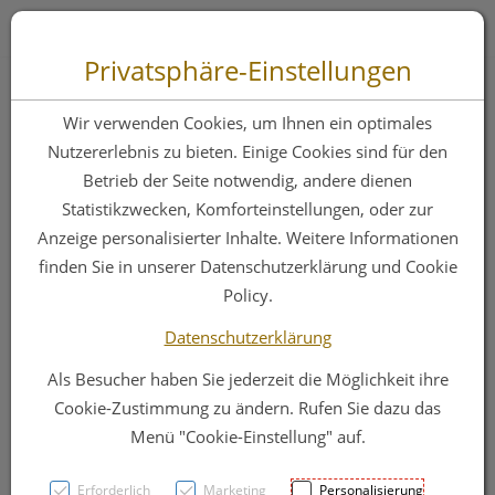
Zum “Inhalt dieser Seite” springen [AK + 0]
Zum Menü “Produkte” springen [AK + 1]
Zum Menü “Über uns / Service” springen [AK + 2]
Zu “Shop-Menüs” springen [AK + 3]
Zum "Barrierefreiheits-Menü" springen [AK + 4]
Zu den “Fusszeilen-Informationen” springen [AK + 5]
Toggle 
Produktsuche
Privatsphäre-Einstellungen
Mavala Nagellacke
Wir verwenden Cookies, um Ihnen ein optimales
245 Onyx 5ml
Nutzererlebnis zu bieten. Einige Cookies sind für den
Betrieb der Seite notwendig, andere dienen
Statistikzwecken, Komforteinstellungen, oder zur
PZN: 3257202
Anzeige personalisierter Inhalte. Weitere Informationen
finden Sie in unserer Datenschutzerklärung und Cookie
Policy.
Datenschutzerklärung
Als Besucher haben Sie jederzeit die Möglichkeit ihre
Cookie-Zustimmung zu ändern. Rufen Sie dazu das
Menü "Cookie-Einstellung" auf.
Erforderlich
Marketing
Personalisierung