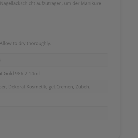
n Nagellackschicht aufzutragen, um der Maniküre
Allow to dry thoroughly.
H
at Gold 986.2 14ml
per, Dekorat.Kosmetik, get.Cremen, Zubeh.