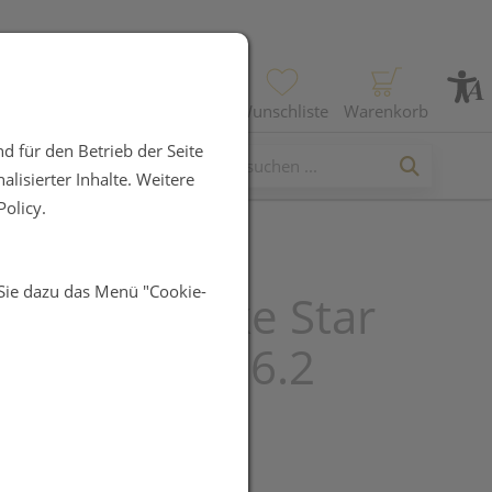
Profil
Wunschliste
Warenkorb
d für den Betrieb der Seite
lisierter Inhalte. Weitere
olicy.
 Sie dazu das Menü "Cookie-
a Nagellacke Star
oat Gold 986.2