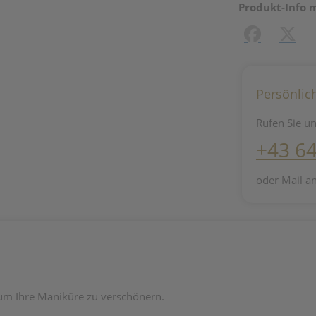
Produkt-Info 
Facebook
X (#[c
Persönlic
Rufen Sie un
+43 6
oder Mail a
, um Ihre Maniküre zu verschönern.