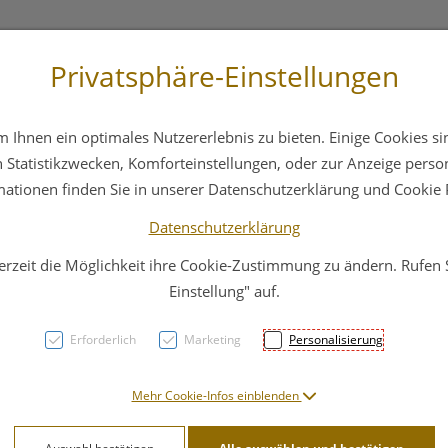
Privatsphäre-Einstellungen
3 6412 4044
Service
Bereitschaftsdienst
Ihnen ein optimales Nutzererlebnis zu bieten. Einige Cookies sin
ika
Hautpflege
Familie
Nahrungsergänzung
Statistikzwecken, Komforteinstellungen, oder zur Anzeige persona
mationen finden Sie in unserer Datenschutzerklärung und Cookie P
Datenschutzerklärung
erzeit die Möglichkeit ihre Cookie-Zustimmung zu ändern. Rufen
Maval
Einstellung" auf.
Top C
Erforderlich
Marketing
Personalisierung
14ml
Mehr Cookie-Infos einblenden
PZN: 5093294