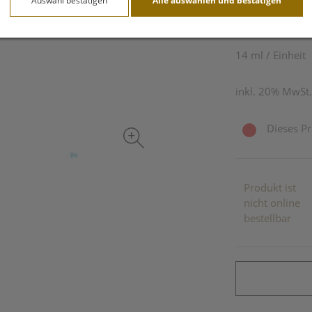
Auswahl bestätigen
Alle auswählen und bestätigen
18,51 E
14 ml / Einheit
inkl. 20% MwSt.
Dieses Pr
Produkt ist
nicht online
bestellbar