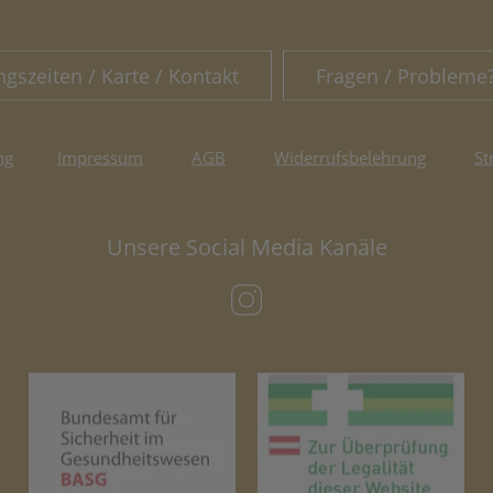
ngszeiten / Karte / Kontakt
Fragen / Probleme
ng
Impressum
AGB
Widerrufsbelehrung
St
Unsere Social Media Kanäle
(öffnet in neuem Tab)
(öffnet in neuem Tab)
(öf