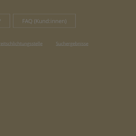
?
FAQ (Kund:innen)
reitschlichtungsstelle
Suchergebnisse
fnet in neuem Tab)