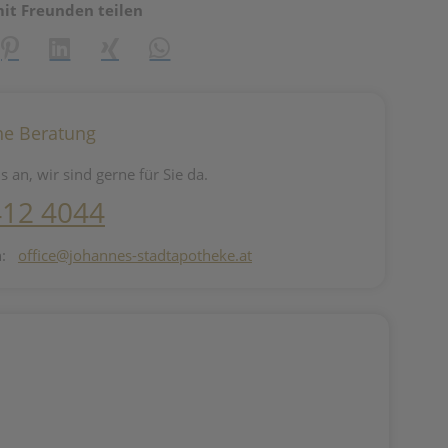
mit Freunden teilen
reator\plugin\share\core\structs\SocialSharingServiceSettings]:fo
Pinterest
LinkedIn
Xing
WhatsApp (#[creator\plugin\share\core\st
he Beratung
s an, wir sind gerne für Sie da.
412 4044
n:
office@johannes-stadtapotheke.at