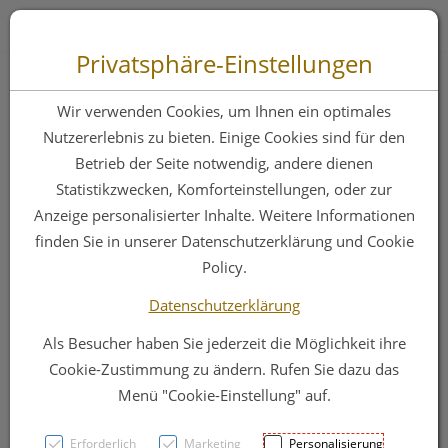
Zum “Inhalt dieser Seite” springen [AK + 0]
Zum Menü “Produkte” springen [AK + 1]
Zum Menü “Über uns / Service” springen [AK + 2]
Zu “Shop-Menüs” springen [AK + 3]
Zum "Barrierefreiheits-Menü" springen [AK + 4]
Zu den “Fusszeilen-Informationen” springen [AK + 5]
Toggle 
Produktsuche
Privatsphäre-Einstellungen
Mavala
Wir verwenden Cookies, um Ihnen ein optimales
Nagellackentferner
Nutzererlebnis zu bieten. Einige Cookies sind für den
Betrieb der Seite notwendig, andere dienen
Rosa 100ml
Statistikzwecken, Komforteinstellungen, oder zur
Anzeige personalisierter Inhalte. Weitere Informationen
finden Sie in unserer Datenschutzerklärung und Cookie
PZN: 3054373
Policy.
Datenschutzerklärung
Als Besucher haben Sie jederzeit die Möglichkeit ihre
Cookie-Zustimmung zu ändern. Rufen Sie dazu das
Menü "Cookie-Einstellung" auf.
Erforderlich
Marketing
Personalisierung